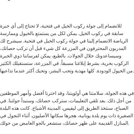
للانضمام إلى جولة ركوب الخيل في فتحية، لا تحتاج إلى أي خبرة
سابقة في ركوب الخيل. يمكن لكل من يستمتع بالخيول وممارسة
الرياضة الانضمام إلينا في جولة ركوب الخيل في فتحية. سيشرح لك
المدربون المحترفون في المزرعة كل شيء قبل أن تركب حصانك،
وسيساعدونك خلال الجولات. بالطبع، يمكن لفرساننا ذوي الخبرة
الركوب بحرية، بشرط إبلاغنا مسبقاً. في المزرعة، ستستقبلك الكثير
من الخيول الودودة. كلها مهذبة وتحب البشر، وتحبك أكثر عندما تداعبها.
في هذه الجولة، سلامتنا هي أولويتنا، وقد اخترنا أفضل وأمهر الموظفين
من أجل ذلك. بعد تلقي التعليمات، ستركب حصانك، وسنبدأ جولتنا. في
الصباح، سنتخذ الطريق إلى ليفيس، المدينة الأشباح. كانت هذه البلدة
الصغيرة ذات يوم بلدة يونانية، هجرها سكانها الأصليون. أثناء التجول في
المنازل القديمة على ظهر حصانك، ستشعر بالجو الغامض من حولك.