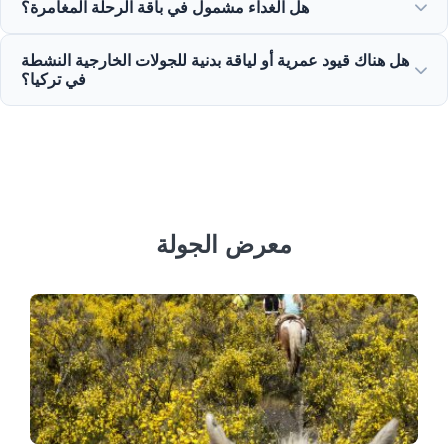
هل الغداء مشمول في باقة الرحلة المغامرة؟
واقي شمس، نظارات شمسية، وملابس إضافية.
نعم، تشمل جميع رحلاتنا المغامرة ليوم كامل تقريباً ورحلات
هل هناك قيود عمرية أو لياقة بدنية للجولات الخارجية النشطة
التجديف وسفاري الجيب وجبة غداء محلية لذيذة.
في تركيا؟
نعم، تختلف الحدود: التجديف مناسب للأعمار 5+، الغوص يتطلب
14+، ويجب أن يكون جميع المشاركين بصحة جيدة.
معرض الجولة