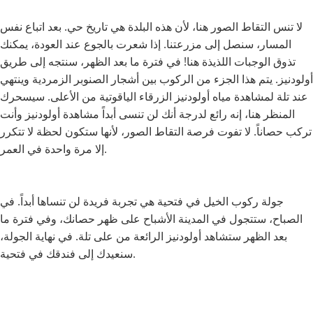
لا تنس التقاط الصور هنا، لأن هذه البلدة هي تاريخ حي. بعد اتباع نفس
المسار، سنصل إلى مزرعتنا. إذا شعرت بالجوع عند العودة، يمكنك
تذوق الوجبات اللذيذة هنا! في فترة ما بعد الظهر، سنتجه إلى طريق
أولودنيز. يتم هذا الجزء من الركوب بين أشجار الصنوبر الزمردية وينتهي
عند تلة لمشاهدة مياه أولودنيز الزرقاء الياقوتية من الأعلى. سيسحرك
المنظر هنا، إنه رائع لدرجة أنك لن تنسى أبداً مشاهدة أولودنيز وأنت
تركب حصاناً. لا تفوت فرصة التقاط الصور، لأنها ستكون لحظة لا تتكرر
إلا مرة واحدة في العمر.
جولة ركوب الخيل في فتحية هي تجربة فريدة لن تنساها أبداً. في
الصباح، ستتجول في المدينة الأشباح على ظهر حصانك، وفي فترة ما
بعد الظهر ستشاهد أولودنيز الرائعة من على تلة. في نهاية الجولة،
سنعيدك إلى فندقك في فتحية.