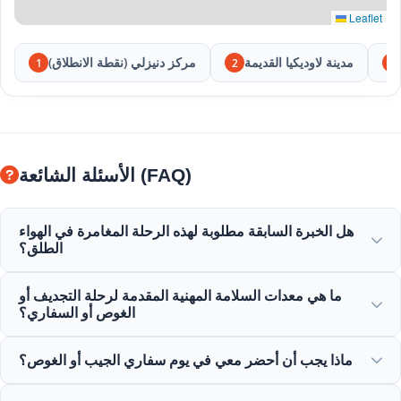
Leaflet
مدينة لاوديكيا القديمة
مركز دنيزلي (نقطة الانطلاق)
1
2
3
الأسئلة الشائعة (FAQ)
هل الخبرة السابقة مطلوبة لهذه الرحلة المغامرة في الهواء
الطلق؟
لا حاجة للخبرة السابقة! يقدم المرشدون المحترفون تعليمات
ما هي معدات السلامة المهنية المقدمة لرحلة التجديف أو
كاملة ويرافقونك خلال أنشطة التجديف أو الغوص أو السفاري.
الغوص أو السفاري؟
نوفر جميع معدات السلامة المعتمدة بما في ذلك سترات النجاة
ماذا يجب أن أحضر معي في يوم سفاري الجيب أو الغوص؟
عالية الجودة والخوذات ومعدات الغوص ومركبات المغامرة
المجهزة بالكامل.
أحضر ملابس مريحة، ملابس سباحة، أحذية أو صنادل مقاومة للماء،