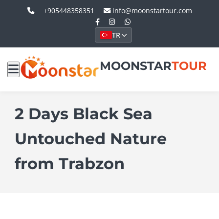
+905448358351
info@moonstartour.com
TR
MOONSTAR
TOUR
2 Days Black Sea
Untouched Nature
from Trabzon