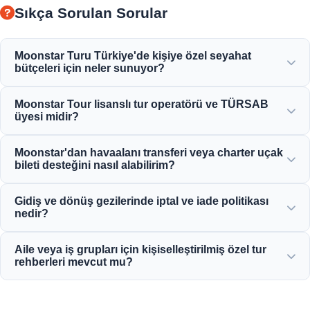
Sıkça Sorulan Sorular
Moonstar Turu Türkiye'de kişiye özel seyahat
bütçeleri için neler sunuyor?
Moonstar Tour, kurumsal seyahat, iş ve eğlence amaçlı çok
Moonstar Tour lisanslı tur operatörü ve TÜRSAB
çeşitli kişiselleştirilmiş hizmetler sunarak her bütçeye
üyesi midir?
uygun, paranızın karşılığını veren seçenekler sunar.
Evet, Moonstar Tour, tam lisanslı bir A Sınıfı seyahat
Moonstar'dan havaalanı transferi veya charter uçak
acentesidir ve TÜRSAB'ın (Türkiye Seyahat Acenteleri
bileti desteğini nasıl alabilirim?
Birliği) gururlu bir üyesidir ve maksimum güvenilirlik
sağlar.
Havaalanı transferi, otobüs bileti ve charter uçuş
Gidiş ve dönüş gezilerinde iptal ve iade politikası
rezervasyonlarını doğrudan web sitemiz üzerinden veya
nedir?
7/24 müşteri destek ekibimizle iletişime geçerek
yapabilirsiniz.
Çoğu standart gelen günlük tur için genellikle kalkıştan 24
Aile veya iş grupları için kişiselleştirilmiş özel tur
saat öncesine kadar ücretsiz iptale izin veren cömert iptal
rehberleri mevcut mu?
politikaları sunuyoruz.
Evet! Özel aile, iş veya kurumsal gruplar için kişiye özel
hizmetler sunmaya, profesyonel çok dilli rehberler ve özel