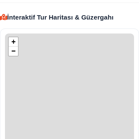
İnteraktif Tur Haritası & Güzergahı
+
−