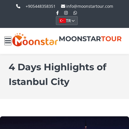
+905448358351
info@moonstartour.com
TR
MOONSTAR
TOUR
4 Days Highlights of
Istanbul City