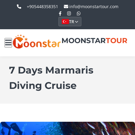
+905448358351
info@moonstartour.com
TR
MOONSTAR
TOUR
7 Days Marmaris
Diving Cruise