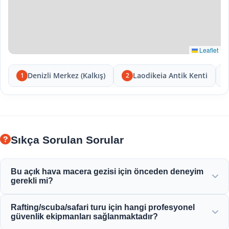
Leaflet
Denizli Merkez (Kalkış)
Laodikeia Antik Kenti
1
2
Sıkça Sorulan Sorular
Bu açık hava macera gezisi için önceden deneyim
gerekli mi?
Daha önce deneyime gerek yok! Profesyonel rehberler
Rafting/scuba/safari turu için hangi profesyonel
rafting, dalış veya safari aktiviteleri boyunca size tam
güvenlik ekipmanları sağlanmaktadır?
talimatlar verir ve size eşlik eder.