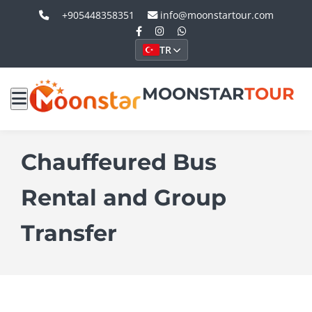
+905448358351
info@moonstartour.com
TR
MOONSTAR
TOUR
Chauffeured Bus
Rental and Group
Transfer