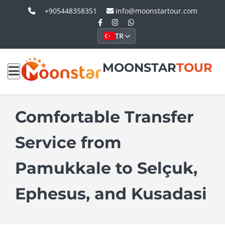
+905448358351
info@moonstartour.com
TR
MOONSTAR
TOUR
Comfortable Transfer
Service from
Pamukkale to Selçuk,
Ephesus, and Kusadasi