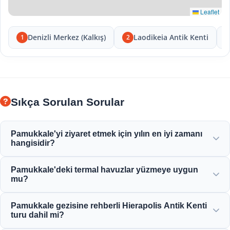
Leaflet
Denizli Merkez (Kalkış)
Laodikeia Antik Kenti
1
2
Sıkça Sorulan Sorular
Pamukkale'yi ziyaret etmek için yılın en iyi zamanı
hangisidir?
Pamukkale tüm yıl boyunca güzeldir ancak ilkbahar (Nisan-
Pamukkale'deki termal havuzlar yüzmeye uygun
Haziran) ve sonbahar (Eylül-Kasım) beyaz terasları ve
mu?
Hierapolis antik kalıntılarını keşfetmek için en keyifli
havayı sunar.
Evet! Travertenlerdeki termal sular ve Kleopatra Antik
Pamukkale gezisine rehberli Hierapolis Antik Kenti
Havuzu, mineral bakımından zengindir ve yüzmek için
turu dahil mi?
mükemmel, sıcak ve rahatlatıcı bir sıcaklıkta tutulur.