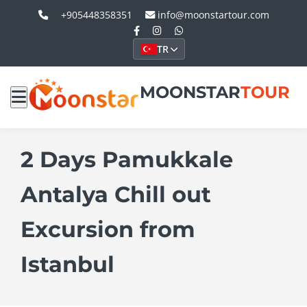
+905448358351
info@moonstartour.com
TR
MOONSTAR
TOUR
2 Days Pamukkale
Antalya Chill out
Excursion from
Istanbul