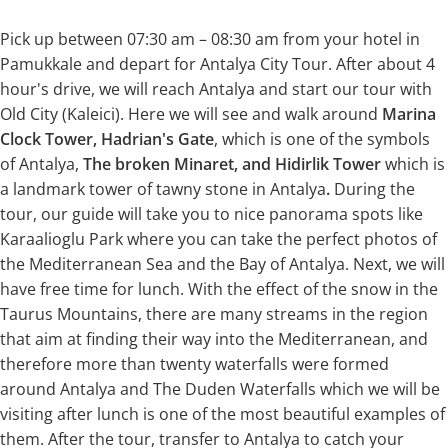
Pick up between 07:30 am – 08:30 am from your hotel in
Pamukkale and depart for Antalya City Tour. After about 4
hour's drive, we will reach Antalya and start our tour with
Old City (Kaleici). Here we will see and walk around
Marina
Clock Tower, Hadrian's Gate
, which is one of the symbols
of Antalya,
The broken Minaret, and Hidirlik Tower
which is
a landmark tower of tawny stone in Antalya
.
During the
tour, our guide will take you to nice panorama spots like
Karaalioglu Park where you can take the perfect photos of
the Mediterranean Sea and the Bay of Antalya. Next, we will
have free time for lunch. With the effect of the snow in the
Taurus Mountains, there are many streams in the region
that aim at finding their way into the Mediterranean, and
therefore more than twenty waterfalls were formed
around Antalya and The Duden Waterfalls which we will be
visiting after lunch is one of the most beautiful examples of
them. After the tour, transfer to Antalya to catch your