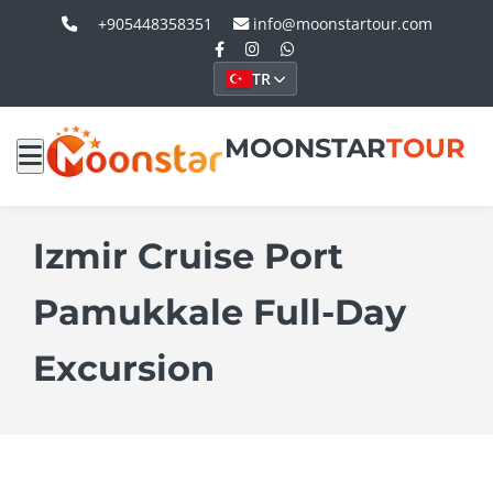
+905448358351
info@moonstartour.com
TR
MOONSTAR
TOUR
Izmir Cruise Port
Pamukkale Full-Day
Excursion