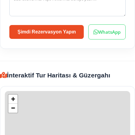
WhatsApp
Şimdi Rezervasyon Yapın
İnteraktif Tur Haritası & Güzergahı
+
−