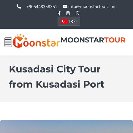
+905448358351
info@moonstartour.com
TR
MOONSTAR
TOUR
Kusadasi City Tour
from Kusadasi Port