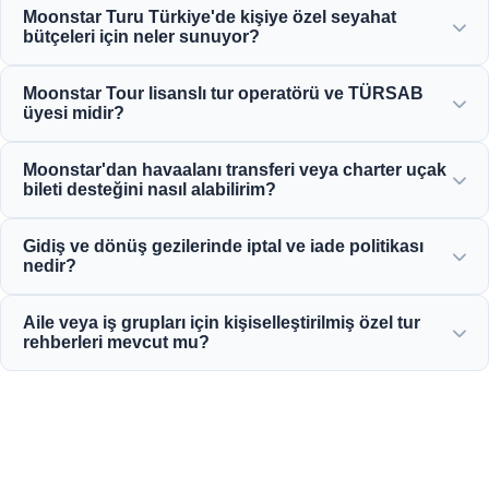
Moonstar Turu Türkiye'de kişiye özel seyahat
bütçeleri için neler sunuyor?
Moonstar Tour, kurumsal seyahat, iş ve eğlence amaçlı çok
Moonstar Tour lisanslı tur operatörü ve TÜRSAB
çeşitli kişiselleştirilmiş hizmetler sunarak her bütçeye
üyesi midir?
uygun, paranızın karşılığını veren seçenekler sunar.
Evet, Moonstar Tour, tam lisanslı bir A Sınıfı seyahat
Moonstar'dan havaalanı transferi veya charter uçak
acentesidir ve TÜRSAB'ın (Türkiye Seyahat Acenteleri
bileti desteğini nasıl alabilirim?
Birliği) gururlu bir üyesidir ve maksimum güvenilirlik
sağlar.
Havaalanı transferi, otobüs bileti ve charter uçuş
Gidiş ve dönüş gezilerinde iptal ve iade politikası
rezervasyonlarını doğrudan web sitemiz üzerinden veya
nedir?
7/24 müşteri destek ekibimizle iletişime geçerek
yapabilirsiniz.
Çoğu standart gelen günlük tur için genellikle kalkıştan 24
Aile veya iş grupları için kişiselleştirilmiş özel tur
saat öncesine kadar ücretsiz iptale izin veren cömert iptal
rehberleri mevcut mu?
politikaları sunuyoruz.
Evet! Özel aile, iş veya kurumsal gruplar için kişiye özel
hizmetler sunmaya, profesyonel çok dilli rehberler ve özel
araçlar sağlamaya inanıyoruz.