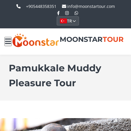
+905448358351
info@moonstartour.com
TR
MOONSTAR
TOUR
Pamukkale Muddy
Pleasure Tour