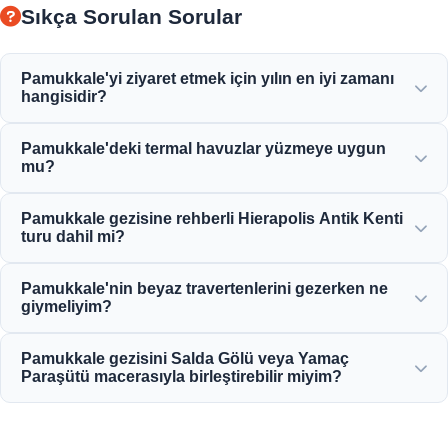
Sıkça Sorulan Sorular
Pamukkale'yi ziyaret etmek için yılın en iyi zamanı
hangisidir?
Pamukkale tüm yıl boyunca güzeldir ancak ilkbahar (Nisan-
Pamukkale'deki termal havuzlar yüzmeye uygun
Haziran) ve sonbahar (Eylül-Kasım) beyaz terasları ve
mu?
Hierapolis antik kalıntılarını keşfetmek için en keyifli
havayı sunar.
Evet! Travertenlerdeki termal sular ve Kleopatra Antik
Pamukkale gezisine rehberli Hierapolis Antik Kenti
Havuzu, mineral bakımından zengindir ve yüzmek için
turu dahil mi?
mükemmel, sıcak ve rahatlatıcı bir sıcaklıkta tutulur.
Evet, tüm Pamukkale gezilerimize antik tiyatro, nekropol
Pamukkale'nin beyaz travertenlerini gezerken ne
ve tarihi kalıntıların da dahil olduğu profesyonel rehberli
giymeliyim?
Hierapolis turu dahildir.
Narin kireç taşlarını korumak için beyaz travertenlerin
Pamukkale gezisini Salda Gölü veya Yamaç
üzerinde yalınayak yürümek zorundasınız. Hierapolis'e
Paraşütü macerasıyla birleştirebilir miyim?
giderken rahat yürüyüş ayakkabısı giyin ve yanınızda
mayo, havlu ve güneş kremi getirin.
Kesinlikle! Moonstar Tur, tandem yamaç paraşütü uçuşları
ile Pamukkale gezisi ve Salda Gölü ziyaretlerini bütçenize