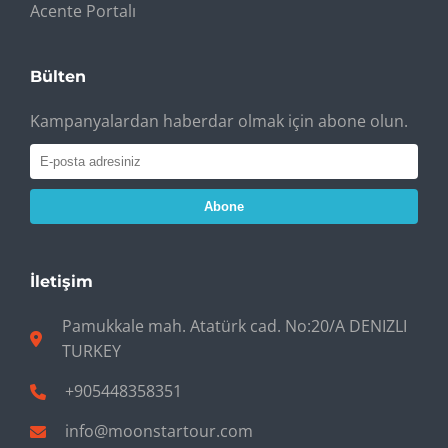
Acente Portalı
Bülten
Kampanyalardan haberdar olmak için abone olun.
Abone
İletişim
Pamukkale mah. Atatürk cad. No:20/A DENIZLI
TURKEY
+905448358351
info@moonstartour.com