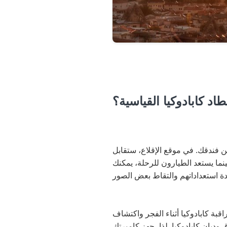
اد كابادوكيا القياسية؟
من فندقك. في موقع الإقلاع، ستقابل
نما يستعد الطيارون للرحلة، يمكنك
نطاد هي فرصة رائعة لمراقبة كابادوكيا أثناء الفجر واكتشاف
 وديان كابادوكيا. لذا، جهز كاميرتك