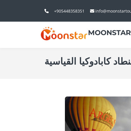
+905448358351
info@moonstarto
MOONSTAR
طاد كابادوكيا القياسية