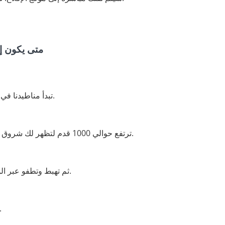
متى يكون إق
تبدأ مناطيدنا في الإقلاع حوالي وقت شروق الشمس.
ترتفع حوالي 1000 قدم لتظهر لك شروق الشمس والمناظر الخلابة لكابادوكيا.
ثم تهبط وتطفو عبر الوديان، بين مداخن الجنيات والكهوف.
مدة هذه الجولة حوالي ساع