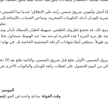
ضًا أجمل وأيقوني شروق شمس رأيته على الإطلاق! عندما تبدأ الشمس
قمرية للوديان أدناه. التكوينات الصخرية، ومداخن الجنيات، بالإضافة إل
تخلق جوًا استثنائيًا فريدًا، سيبهر أنفاسك.
ومع ذلك، قد تخضع لظروف الطقس. سيهبط الطيار بالمنطاد بأمان وسل
ة. هل تريد المزيد؟ هذه التجربة لم تنته بعد! عند الهبوط، ستتناول نخبًا
لدينا رحلت
ي من اليوم للحصول على لقطات رائعة للوديان والبالونات الأخرى في 
الموسم:
ك
وقت الجولة:
ساعة واحدة في الجو،
إجما