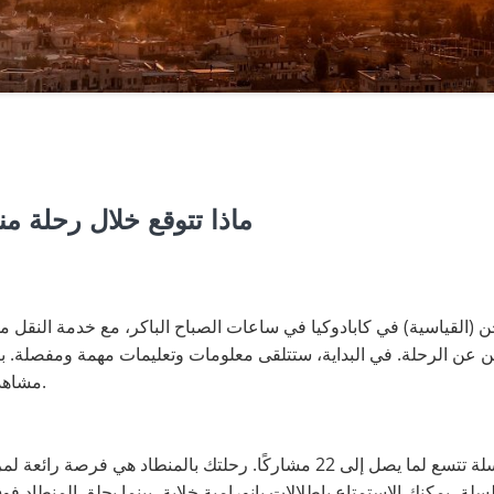
ماذا تتوقع خلال رحلة منط
خن (القياسية) في كابادوكيا في ساعات الصباح الباكر، مع خدمة النقل 
ن عن الرحلة. في البداية، ستتلقى معلومات وتعليمات مهمة ومفصلة. بي
مشاهدة استعداداتهم والتقاط بعض الصور.
بالنسبة لرحلة المنطاد، ستدخل سلة تتسع لما يصل إلى 22 مشاركًا. رحلتك بالم
سلة، يمكنك الاستمتاع بإطلالات بانورامية خلابة، بينما يحلق المنطاد فوق