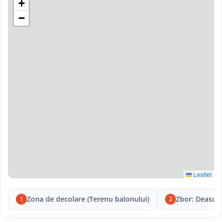
+
−
Leaflet
Zona de decolare (Terenu balonului)
Zbor: Deasupr
1
2