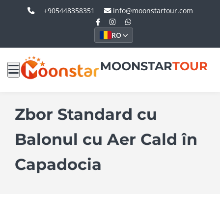
+905448358351
info@moonstartour.com
RO
MOONSTAR
TOUR
Zbor Standard cu
Balonul cu Aer Cald în
Capadocia