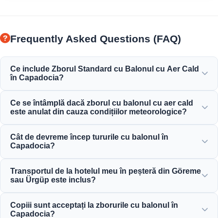
Frequently Asked Questions (FAQ)
Ce include Zborul Standard cu Balonul cu Aer Cald
în Capadocia?
Zborul standard include transferuri de la hotel, un mic
Ce se întâmplă dacă zborul cu balonul cu aer cald
dejun ușor înainte de zbor, un zbor cu balonul de 1 oră
este anulat din cauza condițiilor meteorologice?
deasupra coșurilor de zâne, o sărbătoare cu șampanie și
un certificat de zbor personalizat.
Siguranța este prioritatea noastră absolută. În cazul
Cât de devreme încep tururile cu balonul în
anulării zborurilor din cauza vântului sau a condițiilor
Capadocia?
meteorologice, veți primi o rambursare completă sau o
reprogramare gratuită pentru următoarea zi disponibilă.
Tururile cu balonul încep foarte devreme dimineața, de
Transportul de la hotelul meu în peșteră din Göreme
obicei înainte de zori (între 4:30 și 5:30 dimineața, în
sau Ürgüp este inclus?
funcție de sezon), pentru a surprinde frumosul răsărit de
soare din aer.
Da, transferurile dus-întors de la toate hotelurile din
Copiii sunt acceptați la zborurile cu balonul în
Göreme, Ürgüp, Uçhisar, Avanos și Ortahisar sunt complet
Capadocia?