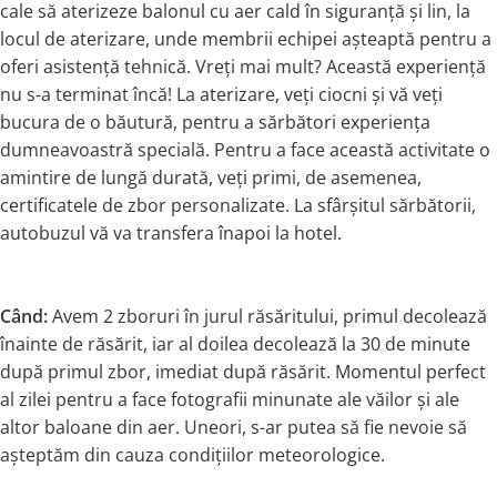
cale să aterizeze balonul cu aer cald în siguranță și lin, la
locul de aterizare, unde membrii echipei așteaptă pentru a
oferi asistență tehnică. Vreți mai mult? Această experiență
nu s-a terminat încă! La aterizare, veți ciocni și vă veți
bucura de o băutură, pentru a sărbători experiența
dumneavoastră specială. Pentru a face această activitate o
amintire de lungă durată, veți primi, de asemenea,
certificatele de zbor personalizate. La sfârșitul sărbătorii,
autobuzul vă va transfera înapoi la hotel.
Când:
Avem 2 zboruri în jurul răsăritului, primul decolează
înainte de răsărit, iar al doilea decolează la 30 de minute
după primul zbor, imediat după răsărit. Momentul perfect
al zilei pentru a face fotografii minunate ale văilor și ale
altor baloane din aer. Uneori, s-ar putea să fie nevoie să
așteptăm din cauza condițiilor meteorologice.