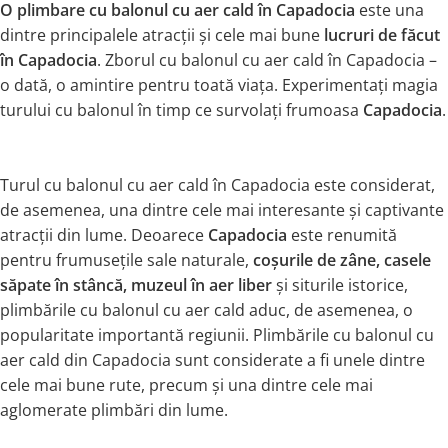
O plimbare cu balonul cu aer cald în Capadocia
este una
dintre principalele atracții și cele mai bune
lucruri de făcut
în Capadocia
. Zborul cu balonul cu aer cald în Capadocia –
o dată, o amintire pentru toată viața. Experimentați magia
turului cu balonul în timp ce survolați frumoasa
Capadocia
.
Turul cu balonul cu aer cald în Capadocia este considerat,
de asemenea, una dintre cele mai interesante și captivante
atracții din lume. Deoarece
Capadocia
este renumită
pentru frumusețile sale naturale,
coșurile de zâne, casele
săpate în stâncă, muzeul în aer liber
și siturile istorice,
plimbările cu balonul cu aer cald aduc, de asemenea, o
popularitate importantă regiunii. Plimbările cu balonul cu
aer cald din Capadocia sunt considerate a fi unele dintre
cele mai bune rute, precum și una dintre cele mai
aglomerate plimbări din lume.