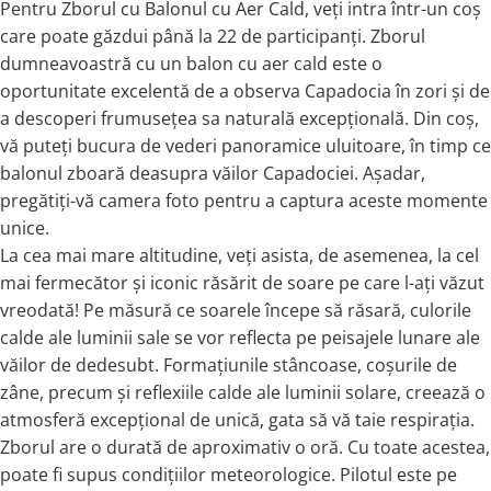
Pentru Zborul cu Balonul cu Aer Cald, veți intra într-un coș
care poate găzdui până la 22 de participanți. Zborul
dumneavoastră cu un balon cu aer cald este o
oportunitate excelentă de a observa Capadocia în zori și de
a descoperi frumusețea sa naturală excepțională. Din coș,
vă puteți bucura de vederi panoramice uluitoare, în timp ce
balonul zboară deasupra văilor Capadociei. Așadar,
pregătiți-vă camera foto pentru a captura aceste momente
unice.
La cea mai mare altitudine, veți asista, de asemenea, la cel
mai fermecător și iconic răsărit de soare pe care l-ați văzut
vreodată! Pe măsură ce soarele începe să răsară, culorile
calde ale luminii sale se vor reflecta pe peisajele lunare ale
văilor de dedesubt. Formațiunile stâncoase, coșurile de
zâne, precum și reflexiile calde ale luminii solare, creează o
atmosferă excepțional de unică, gata să vă taie respirația.
Zborul are o durată de aproximativ o oră. Cu toate acestea,
poate fi supus condițiilor meteorologice. Pilotul este pe