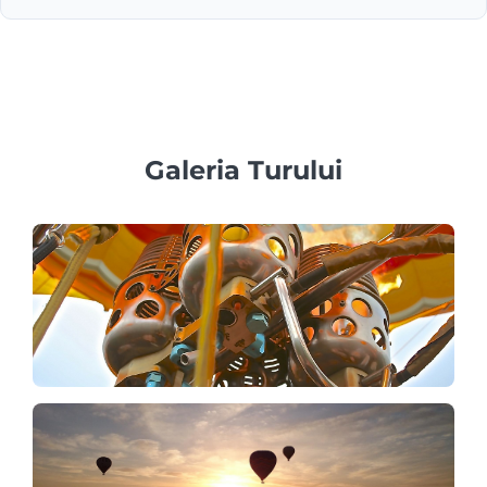
incluse în pachet.
În general, copiii sub 6 ani nu au voie la zborurile cu
balonul cu aer cald în Capadocia din motive de siguranță.
Galeria Turului