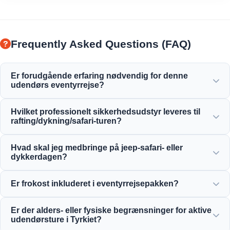
Frequently Asked Questions (FAQ)
Er forudgående erfaring nødvendig for denne
udendørs eventyrrejse?
Ingen forudgående erfaring nødvendig! Professionelle
Hvilket professionelt sikkerhedsudstyr leveres til
guider giver dig fulde instruktioner og ledsager dig under
rafting/dykning/safari-turen?
rafting-, dykker- eller safariaktiviteterne.
Vi leverer alt certificeret sikkerhedsudstyr, inklusive
Hvad skal jeg medbringe på jeep-safari- eller
redningsveste af høj kvalitet, hjelme, dykkerudstyr og fuldt
dykkerdagen?
udstyrede eventyrkøretøjer.
Medbring behageligt tøj, badetøj, vandtætte sko eller
Er frokost inkluderet i eventyrrejsepakken?
sandaler, solcreme, solbriller og et ekstra sæt tøj.
Ja, næsten alle vores heldagseventyrrejser, raftingture og
Er der alders- eller fysiske begrænsninger for aktive
jeep-safarier inkluderer en lækker lokal frokost.
udendørsture i Tyrkiet?