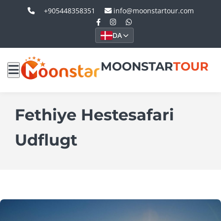
+905448358351
info@moonstartour.com
DA
MOONSTAR
TOUR
Fethiye Hestesafari
Udflugt