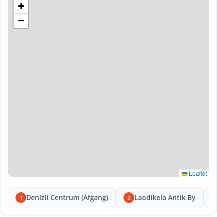
+
−
Leaflet
Denizli Centrum (Afgang)
Laodikeia Antik By
1
2