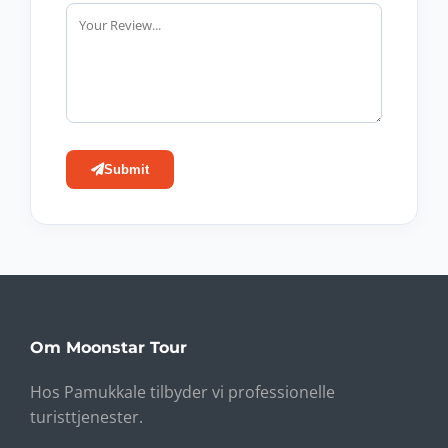
Submit
Om Moonstar Tour
Hos Pamukkale tilbyder vi professionelle
turisttjenester.