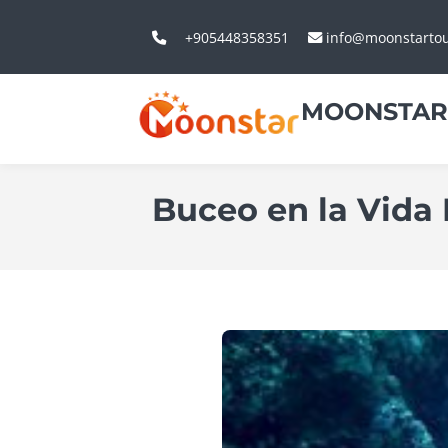
+905448358351
info@moonstarto
MOONSTAR
Buceo en la Vida