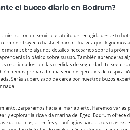
ante el buceo diario en Bodrum?
omienza con un servicio gratuito de recogida desde tu ho
n cómodo trayecto hasta el barco. Una vez que lleguemos a
informará sobre algunos detalles necesarios sobre la próxi
y aprenderás lo básico sobre su uso. También aprenderás al
os relacionados con las medidas de seguridad. Tu segurid
bién hemos preparado una serie de ejercicios de respiraci
ada. Serás supervisado de cerca por nuestros buzos exper
r nada.
amiento, zarparemos hacia el mar abierto. Haremos varias 
r y explorar la rica vida marina del Egeo. Bodrum ofrece 
as submarinas, arrecifes y naufragios para buzos más expe
des, pueden disfrutar de niveles más profundos, según sus c