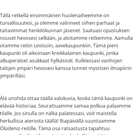
Tällä retkellä ensimmäinen huolenaiheemme on
turvallisuutesi, ja olemme valinneet siihen parhaat ja
taitavimmat henkilökunnan jäsenet. Saatuasi opastuksen
nouset hevosesi selkään, ja aloitamme retkemme. Aamulla
otamme reitin Levissiin, aavekaupunkiin. Tämä pieni
kaupunki oli aikoinaan kreikkalainen kaupunki, jonka
alkuperäiset asukkaat hylkäsivät. Kulkiessasi vanhojen
talojen ympäri hevosesi kanssa tunnet mystisen ilmapiirin
ympärilläsi.
Älä unohda ottaa täällä valokuvia, koska tämä kaupunki on
elävää historiaa. Seurattuamme samaa polkua palaamme
tilalle. Jos sinulla on nälkä palatessasi, voit maistella
herkullisia aterioita täällä! Iltapäivällä suuntaamme
Ölüdeniz-reitille. Tämä osa ratsastusta tapahtuu