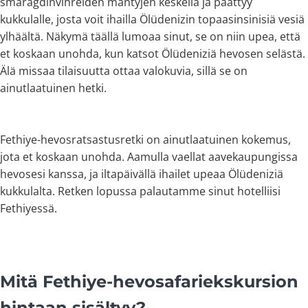
smaragdinvihreiden mäntyjen keskellä ja päättyy
kukkulalle, josta voit ihailla Ölüdenizin topaasinsinisiä vesiä
ylhäältä. Näkymä täällä lumoaa sinut, se on niin upea, että
et koskaan unohda, kun katsot Ölüdeniziä hevosen selästä.
Älä missaa tilaisuutta ottaa valokuvia, sillä se on
ainutlaatuinen hetki.
Fethiye-hevosratsastusretki on ainutlaatuinen kokemus,
jota et koskaan unohda. Aamulla vaellat aavekaupungissa
hevosesi kanssa, ja iltapäivällä ihailet upeaa Ölüdeniziä
kukkulalta. Retken lopussa palautamme sinut hotelliisi
Fethiyessä.
Mitä Fethiye-hevosafariekskursion
hintaan sisältyy?