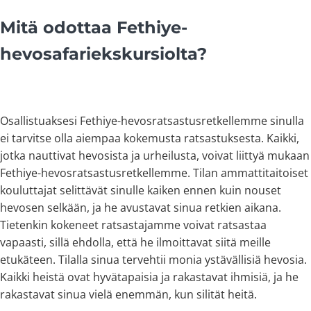
Mitä odottaa Fethiye-
hevosafariekskursiolta?
Osallistuaksesi Fethiye-hevosratsastusretkellemme sinulla
ei tarvitse olla aiempaa kokemusta ratsastuksesta. Kaikki,
jotka nauttivat hevosista ja urheilusta, voivat liittyä mukaan
Fethiye-hevosratsastusretkellemme. Tilan ammattitaitoiset
kouluttajat selittävät sinulle kaiken ennen kuin nouset
hevosen selkään, ja he avustavat sinua retkien aikana.
Tietenkin kokeneet ratsastajamme voivat ratsastaa
vapaasti, sillä ehdolla, että he ilmoittavat siitä meille
etukäteen. Tilalla sinua tervehtii monia ystävällisiä hevosia.
Kaikki heistä ovat hyvätapaisia ja rakastavat ihmisiä, ja he
rakastavat sinua vielä enemmän, kun silität heitä.