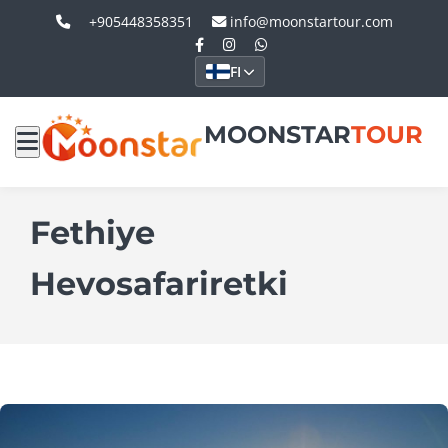
+905448358351
info@moonstartour.com
FI
MOONSTAR
TOUR
Fethiye
Hevosafariretki