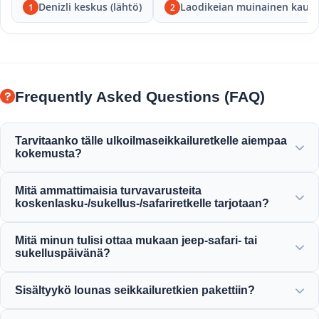
Denizli keskus (lähtö)
Laodikeian muinainen kaup
1
2
Frequently Asked Questions (FAQ)
Tarvitaanko tälle ulkoilmaseikkailuretkelle aiempaa
kokemusta?
Aiempaa kokemusta ei tarvita! Ammattimaiset oppaat
Mitä ammattimaisia turvavarusteita
antavat sinulle täydelliset ohjeet ja seuraavat sinua
koskenlasku-/sukellus-/safariretkelle tarjotaan?
koskenlasku-, sukellus- tai safariaktiviteettien aikana.
Tarjoamme kaikki sertifioidut turvavarusteet, mukaan
Mitä minun tulisi ottaa mukaan jeep-safari- tai
lukien korkealaatuiset pelastusliivit, kypärät,
sukelluspäivänä?
sukellusvarusteet ja täysin varustellut seikkailuajoneuvot.
Ota mukaan mukavat vaatteet, uimapuku, vedenkestävät
Sisältyykö lounas seikkailuretkien pakettiin?
kengät tai sandaalit, aurinkovoidetta, aurinkolasit ja
vaihtovaatteet.
Kyllä, melkein kaikkiin kokopäivän seikkailuretkiimme,