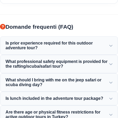
Domande frequenti (FAQ)
Is prior experience required for this outdoor
adventure tour?
No prior experience is needed! Professional guides will
What professional safety equipment is provided for
give you full instructions and accompany you throughout
the rafting/scuba/safari tour?
the rafting, diving, or safari activities.
We provide all certified safety equipment, including high-
What should I bring with me on the jeep safari or
quality life jackets, helmets, scuba gear, and fully equipped
scuba diving day?
adventure vehicles.
Bring comfortable clothing, a swimsuit, waterproof shoes
Is lunch included in the adventure tour package?
or sandals, sunscreen, sunglasses, and a change of clothes.
Yes, a delicious local lunch is included in almost all of our
Are there age or physical fitness restrictions for
full-day adventure tours, rafting trips, and jeep safaris.
active outdoor tours in Turkey?