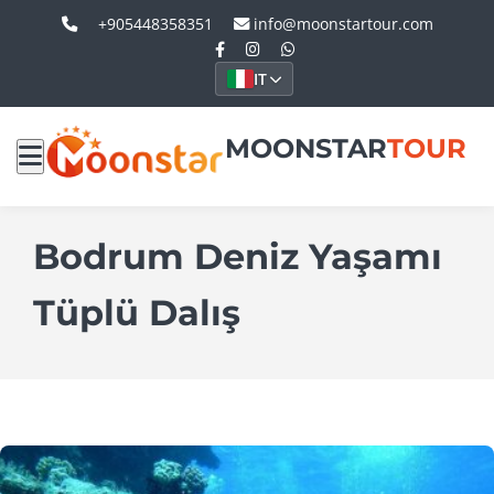
+905448358351
info@moonstartour.com
IT
MOONSTAR
TOUR
Bodrum Deniz Yaşamı
Tüplü Dalış