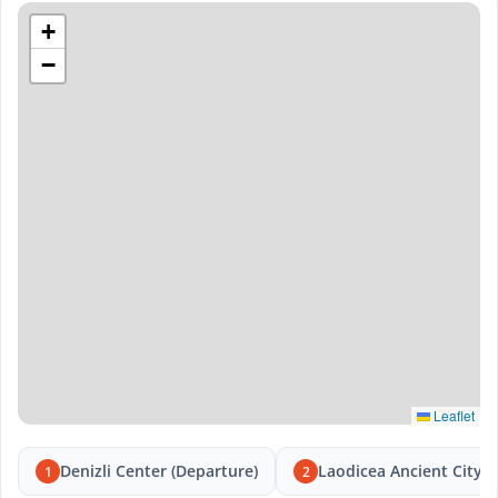
+
−
Leaflet
Denizli Center (Departure)
Laodicea Ancient City
1
2