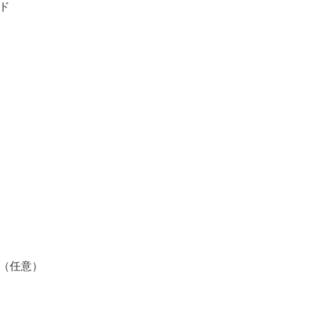
ド
（任意）