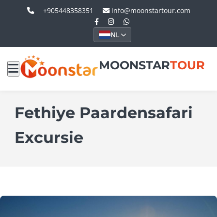
+905448358351
info@moonstartour.com
NL
MOONSTAR
TOUR
Fethiye Paardensafari
Excursie