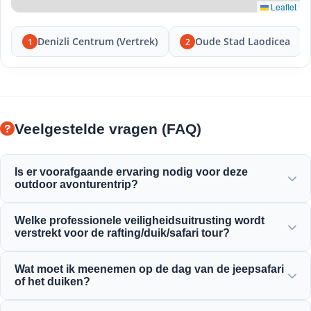
Leaflet
Denizli Centrum (Vertrek)
Oude Stad Laodicea
1
2
Veelgestelde vragen (FAQ)
Is er voorafgaande ervaring nodig voor deze
outdoor avonturentrip?
Geen eerdere ervaring nodig! Professionele gidsen geven u
Welke professionele veiligheidsuitrusting wordt
volledige instructies en begeleiden u tijdens het raften,
verstrekt voor de rafting/duik/safari tour?
duiken of safari-activiteiten.
Wij verstrekken alle gecertificeerde veiligheidsuitrusting,
Wat moet ik meenemen op de dag van de jeepsafari
waaronder hoogwaardige reddingsvesten, helmen,
of het duiken?
duikuitrusting en volledig uitgeruste avontuurlijke
voertuigen.
Neem comfortabele kleding, zwemkleding,