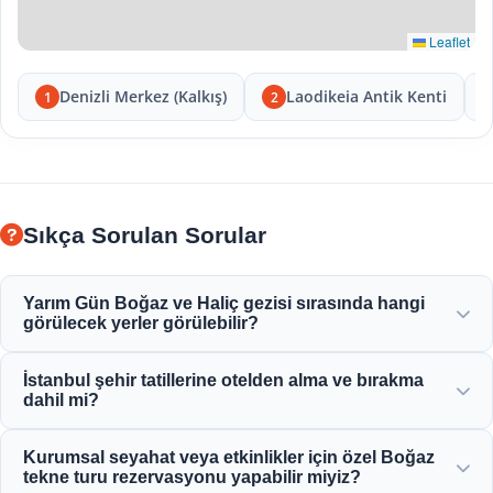
Leaflet
Denizli Merkez (Kalkış)
Laodikeia Antik Kenti
1
2
Sıkça Sorulan Sorular
Yarım Gün Boğaz ve Haliç gezisi sırasında hangi
görülecek yerler görülebilir?
Haliç, Boğaziçi Köprüsü, Dolmabahçe Sarayı, Ortaköy
İstanbul şehir tatillerine otelden alma ve bırakma
Camii, Rumeli Hisarı ve zarif Osmanlı konaklarının
dahil mi?
muhteşem manzarasının keyfine varacaksınız.
Evet, Sultanahmet, Taksim ve çevre bölgelerdeki merkezi
Kurumsal seyahat veya etkinlikler için özel Boğaz
konumdaki otellerden uygun otel alma ve bırakma hizmeti
tekne turu rezervasyonu yapabilir miyiz?
sağlıyoruz.