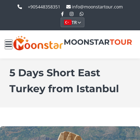
+905448358351
info@moonstartour.com
TR
MOONSTAR
TOUR
5 Days Short East
Turkey from Istanbul