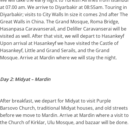
We will take the early flight to Turkish Airlines from Istanbul
at 07.00 am. We arrive to Diyarbakir at 08:55am. Touring in
Diyarbakir; visits to City Walls In size it comes 2nd after The
Great Walls in China. The Grand Mosque, Roma Bridge,
Hasanpasa Caravanserail, and Deliller Caravanserai will be
visited as well. After that visit, we will depart to Hasankeyf
Upon arrival at Hasankeyf we have visited the Castle of
Hasankeyf, Little and Grand Serails, and the Grand
Mosque. Arrive at Mardin where we will stay the night.
Day 2: Midyat – Mardin
After breakfast, we depart for Midyat to visit Purple
Barsovo Church, traditional Midyat houses, and old streets
before we move to Mardin. Arrive at Mardin where a visit to
the Church of Kirklar, Ulu Mosque, and bazaar will be done.