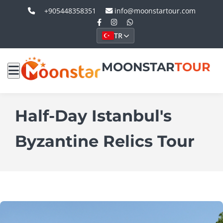
+905448358351
info@moonstartour.com
TR
MOONSTAR
TOUR
Half-Day Istanbul's
Byzantine Relics Tour