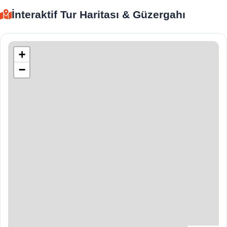
İnteraktif Tur Haritası & Güzergahı
+
−