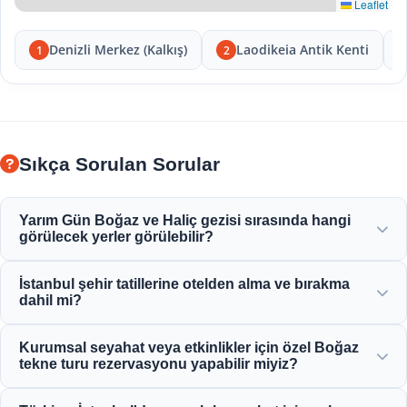
Leaflet
Denizli Merkez (Kalkış)
Laodikeia Antik Kenti
1
2
Sıkça Sorulan Sorular
Yarım Gün Boğaz ve Haliç gezisi sırasında hangi
görülecek yerler görülebilir?
Haliç, Boğaziçi Köprüsü, Dolmabahçe Sarayı, Ortaköy
İstanbul şehir tatillerine otelden alma ve bırakma
Camii, Rumeli Hisarı ve zarif Osmanlı konaklarının
dahil mi?
muhteşem manzarasının keyfine varacaksınız.
Evet, Sultanahmet, Taksim ve çevre bölgelerdeki merkezi
Kurumsal seyahat veya etkinlikler için özel Boğaz
konumdaki otellerden uygun otel alma ve bırakma hizmeti
tekne turu rezervasyonu yapabilir miyiz?
sağlıyoruz.
Evet! Moonstar Tour, kişiye özel yat kiralama, kurumsal