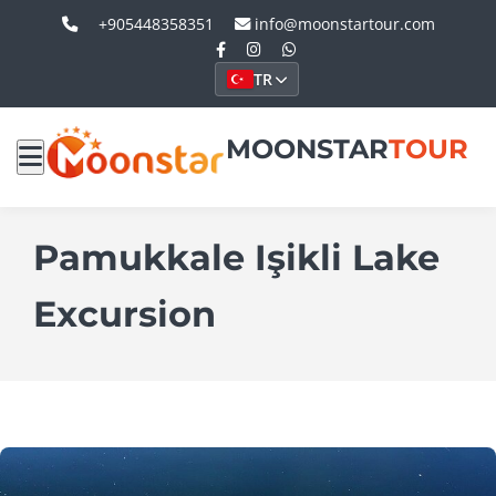
+905448358351
info@moonstartour.com
TR
MOONSTAR
TOUR
Pamukkale Işikli Lake
Excursion