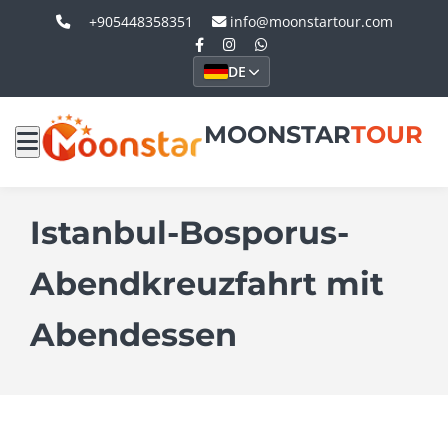
+905448358351
info@moonstartour.com
DE
MOONSTAR
TOUR
Istanbul-Bosporus-
Abendkreuzfahrt mit
Abendessen