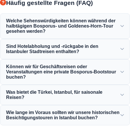
Häufig gestellte Fragen (FAQ)
Welche Sehenswürdigkeiten können während der
halbtägigen Bosporus- und Goldenes-Horn-Tour
gesehen werden?
Sie werden die herrliche Aussicht auf das Goldene Horn,
Sind Hotelabholung und -rückgabe in den
die Bosporus-Brücke, den Dolmabahçe-Palast, die
Istanbuler Stadtreisen enthalten?
Ortaköy-Moschee, die Rumeli-Festung und die eleganten
osmanischen Villen genießen.
Ja, wir bieten einen bequemen Hotelabhol- und -
Können wir für Geschäftsreisen oder
rückgabeservice von zentral gelegenen Hotels in den
Veranstaltungen eine private Bosporus-Bootstour
Gebieten Sultanahmet, Taksim und Umgebung an.
buchen?
Ja! Moonstar Tour ist auf Geschäftsreise-Management
Was bietet die Türkei, Istanbul, für saisonale
spezialisiert und bietet私人 Yachtcharter,
Reisen?
Firmenveranstaltungen und private Bosporus-Abendessen-
Kreuzfahrten an.
Istanbul bietet das ganze Jahr über 12 Monate lang
Wie lange im Voraus sollten wir unsere historischen
herausragende Attraktionen, von Frühlings-Tulpenfesten
Besichtigungstouren in Istanbul buchen?
über Sommerkreuzfahrten, historische Winterausflüge bis
hin zu reichhaltigen kulinarischen Touren.
Wir empfehlen, in der Hochsaison mindestens 3 bis 7 Tage