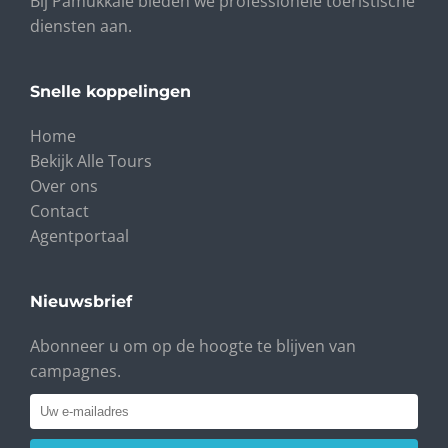
Bij Pamukkale bieden we professionele toeristische
diensten aan.
Snelle koppelingen
Home
Bekijk Alle Tours
Over ons
Contact
Agentportaal
Nieuwsbrief
Abonneer u om op de hoogte te blijven van
campagnes.