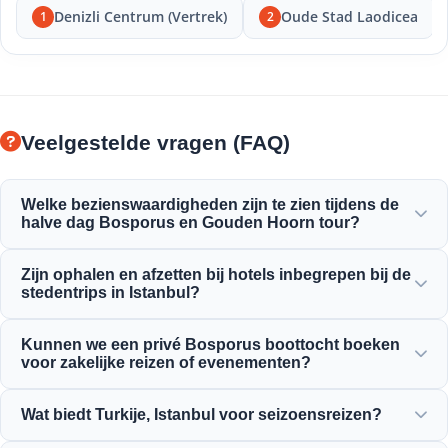
Denizli Centrum (Vertrek)
Oude Stad Laodicea
1
2
Veelgestelde vragen (FAQ)
Welke bezienswaardigheden zijn te zien tijdens de
halve dag Bosporus en Gouden Hoorn tour?
U zult genieten van het prachtige uitzicht op de Gouden
Zijn ophalen en afzetten bij hotels inbegrepen bij de
Hoorn, de Bosporusbrug, het Dolmabahçe Paleis, de
stedentrips in Istanbul?
Ortaköy Moskee, het Rumeli Fort en de elegante
Ottomaanse herenhuizen.
Ja, wij bieden handig ophalen en afzetten bij hotels in
Kunnen we een privé Bosporus boottocht boeken
centrale locaties zoals Sultanahmet, Taksim en omliggende
voor zakelijke reizen of evenementen?
gebieden.
Ja! Moonstar Tour is gespecialiseerd in zakelijk reisbeheer
Wat biedt Turkije, Istanbul voor seizoensreizen?
met op maat gemaakte jachtverhuur, bedrijfsevenementen
en privé Bosporus dinercruises.