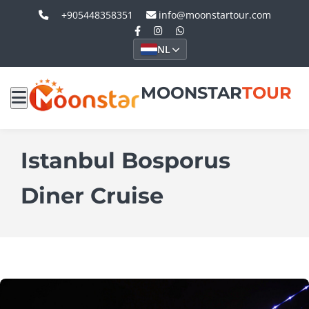
+905448358351
info@moonstartour.com
NL
MOONSTAR
TOUR
Istanbul Bosporus
Diner Cruise