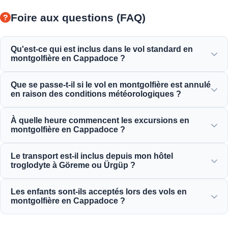
Foire aux questions (FAQ)
Qu'est-ce qui est inclus dans le vol standard en
montgolfière en Cappadoce ?
Le vol standard comprend les transferts hôteliers, un petit-
Que se passe-t-il si le vol en montgolfière est annulé
déjeuner léger avant le vol, un vol en montgolfière d'une
en raison des conditions météorologiques ?
heure au-dessus des cheminées de fées, un toast au
champagne de célébration et un certificat de vol
La sécurité est notre priorité absolue. Si les vols sont
À quelle heure commencent les excursions en
personnalisé.
annulés en raison du vent ou des conditions
montgolfière en Cappadoce ?
météorologiques, vous recevrez un remboursement
intégral ou une reprogrammation gratuite au prochain jour
Les excursions en montgolfière commencent très tôt le
Le transport est-il inclus depuis mon hôtel
disponible.
matin, généralement avant l'aube (entre 4h30 et 5h30
troglodyte à Göreme ou Ürgüp ?
selon la saison), pour capturer le magnifique lever de soleil
depuis les airs.
Oui, les transferts aller-retour depuis tous les hôtels de
Les enfants sont-ils acceptés lors des vols en
Göreme, Ürgüp, Uçhisar, Avanos et Ortahisar sont
montgolfière en Cappadoce ?
entièrement inclus dans le forfait.
En général, les enfants de moins de 6 ans ne sont pas