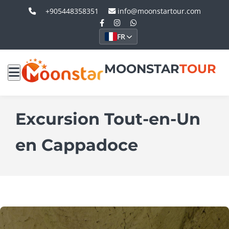
+905448358351
info@moonstartour.com
FR
MOONSTAR
TOUR
Excursion Tout-en-Un
en Cappadoce