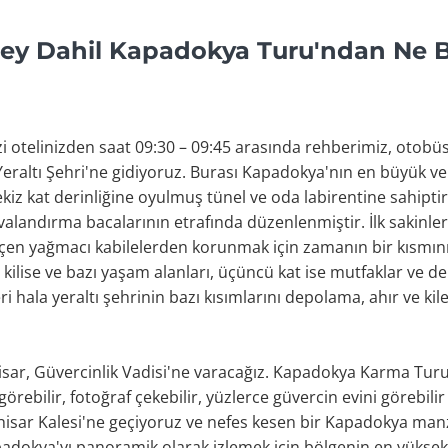
Şey Dahil Kapadokya Turu'ndan Ne 
i otelinizden saat 09:30 – 09:45 arasında rehberimiz, oto
raltı Şehri'ne gidiyoruz. Burası Kapadokya'nın en büyük ve e
sekiz kat derinliğine oyulmuş tünel ve oda labirentine sahip
havalandırma bacalarının etrafında düzenlenmiştir. İlk sakinle
eçen yağmacı kabilelerden korunmak için zamanın bir kısmını
bir kilise ve bazı yaşam alanları, üçüncü kat ise mutfaklar ve 
 hala yeraltı şehrinin bazı kısımlarını depolama, ahır ve kil
isar, Güvercinlik Vadisi'ne varacağız. Kapadokya Karma Turu
ebilir, fotoğraf çekebilir, yüzlerce güvercin evini görebilir
hisar Kalesi'ne geçiyoruz ve nefes kesen bir Kapadokya manza
okya'yı panoramik olarak izlemek için bölgenin en yüksek 