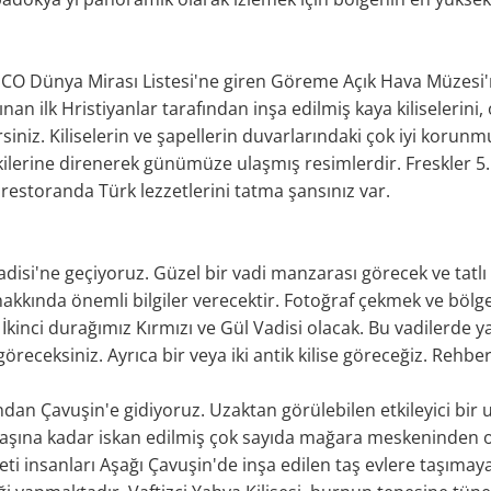
CO Dünya Mirası Listesi'ne giren Göreme Açık Hava Müzesi
ınan ilk Hristiyanlar tarafından inşa edilmiş kaya kiliselerini,
iniz. Kiliselerin ve şapellerin duvarlarındaki çok iyi korunmu
tkilerine direnerek günümüze ulaşmış resimlerdir. Freskler 5.
 restoranda Türk lezzetlerini tatma şansınız var.
si'ne geçiyoruz. Güzel bir vadi manzarası görecek ve tatlı 
akkında önemli bilgiler verecektir. Fotoğraf çekmek ve bölg
 İkinci durağımız Kırmızı ve Gül Vadisi olacak. Bu vadilerde
göreceksiniz. Ayrıca bir veya iki antik kilise göreceğiz. Rehbe
ından Çavuşin'e gidiyoruz. Uzaktan görülebilen etkileyici bir
 başına kadar iskan edilmiş çok sayıda mağara meskeninden o
i insanları Aşağı Çavuşin'de inşa edilen taş evlere taşımaya