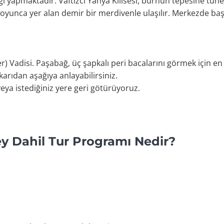
liği yapmaktadır. Vaftizci Yahya Kilisesi, burnun tepesine tüne
oyunca yer alan demir bir merdivenle ulaşılır. Merkezde başk
 Vadisi. Paşabağ, üç şapkalı peri bacalarını görmek için en i
rıdan aşağıya anlayabilirsiniz.
veya istediğiniz yere geri götürüyoruz.
y Dahil Tur Programı Nedir?