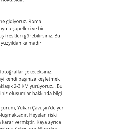
'ne gidiyoruz. Roma
 oyma şapelleri ve bir
ş freskleri görebilirsiniz. Bu
 yüzyıldan kalmadır.
fotoğraflar çekeceksiniz.
eyi kendi başınıza keşfetmek
 yaklaşık 2-3 KM yürüyoruz… Bu
riniz oluşumlar hakkında bilgi
 uçurum, Yukarı Çavuşin'de yer
luşmaktadır. Heyelan riski
 karar vermiştir. Kaya ayrıca