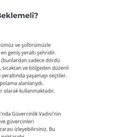
Beklemeli?
büsümüz ve şoförümüzle
n geniş yeraltı şehridir.
tir (bunlardan sadece dördü
r, sıcaktan ve bölgeden düzenli
 yeraltında yaşamayı seçtiler.
depolama alanlarıydı.
er olarak kullanmaktadır.
'nda Güvercinlik Vadisi'nin
 ve güvercinleri
rası izleyebilirsiniz. Bu
noktasıdır.