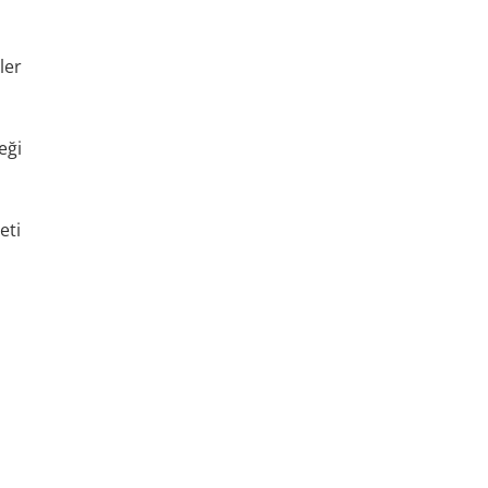
ler
eği
eti