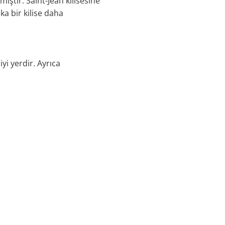
miştir. Saint-Jean kilisesine
a bir kilise daha
yi yerdir. Ayrıca