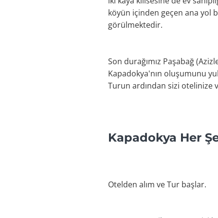
iki kaya kilisesine de ev sahip
köyün içinden geçen ana yol b
görülmektedir.
Son durağımız Paşabağ (Azizler)
Kapadokya'nın oluşumunu yuka
Turun ardından sizi otelinize 
Kapadokya Her Şe
Otelden alım ve Tur başlar.