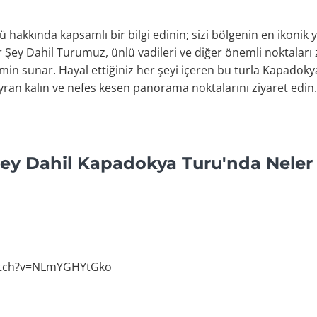
ü hakkında kapsamlı bir bilgi edinin; sizi bölgenin en ikonik
r Şey Dahil Turumuz, ünlü vadileri ve diğer önemli noktaları
min sunar. Hayal ettiğiniz her şeyi içeren bu turla Kapadokya
yran kalın ve nefes kesen panorama noktalarını ziyaret edin.
Şey Dahil Kapadokya Turu'nda Neler
atch?v=NLmYGHYtGko