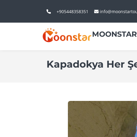
+905448358351
info@moonstarto
MOONSTAR
Kapadokya Her Şe