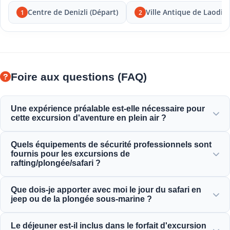
Centre de Denizli (Départ)
Ville Antique de Laodic
1
2
Foire aux questions (FAQ)
Une expérience préalable est-elle nécessaire pour
cette excursion d'aventure en plein air ?
Pas besoin d'expérience préalable ! Des guides
Quels équipements de sécurité professionnels sont
professionnels vous donnent des instructions complètes et
fournis pour les excursions de
vous accompagnent tout au long des activités de rafting,
rafting/plongée/safari ?
plongée ou safari.
Nous fournissons tout l'équipement de sécurité certifié, y
Que dois-je apporter avec moi le jour du safari en
compris des gilets de sauvetage de haute qualité, des
jeep ou de la plongée sous-marine ?
casques, du matériel de plongée sous-marine et des
véhicules d'aventure entièrement équipés.
Apportez des vêtements confortables, un maillot de bain,
Le déjeuner est-il inclus dans le forfait d'excursion
des chaussures imperméables ou des sandales, de la