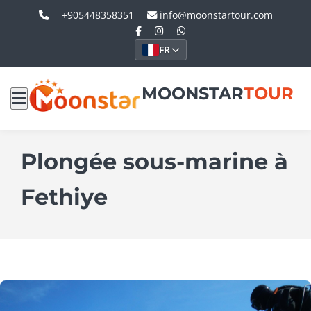
+905448358351
info@moonstartour.com
FR
MOONSTAR
TOUR
Plongée sous-marine à
Fethiye