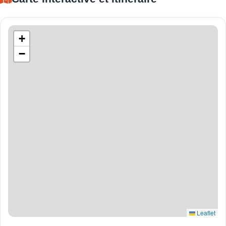
+
−
Leaflet