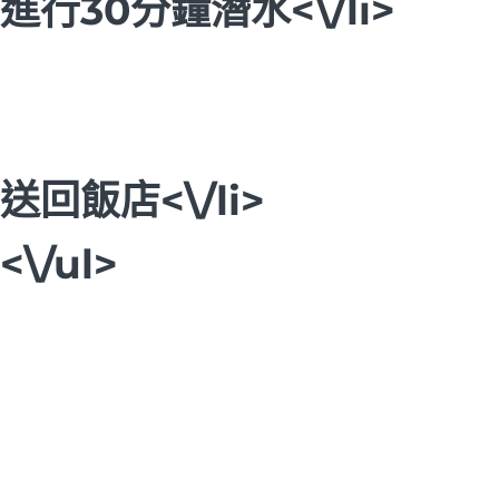
進行30分鐘潛水<\/li>
送回飯店<\/li>
<\/ul>