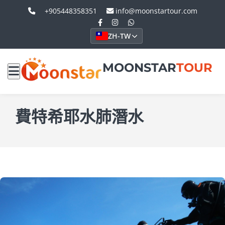
+905448358351
info@moonstartour.com
ZH-TW
MOONSTAR
TOUR
費特希耶水肺潛水