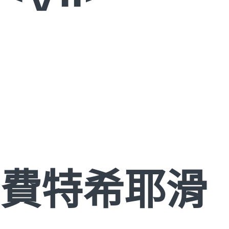
費特希耶滑