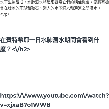
水下生物組成，水肺潛水將是您觀察它們的絕佳機會。您將有機
會在壯麗的珊瑚和礁石、迷人的水下洞穴和通道之間潛水。
<\/p>
在費特希耶一日水肺潛水期間會看到什
麼？<\/h2>
https:\/\/www.youtube.com\/watch?
v=xjxaB7o1WW8