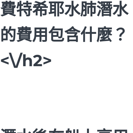
費特希耶水肺潛水
的費用包含什麼？
<\/h2>