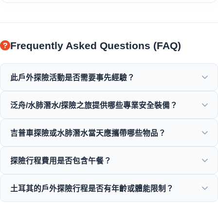
Frequently Asked Questions (FAQ)
此戶外探險活動是否需要事先經驗？
不需要事先經驗！專業導遊會在泛舟、潛水或探險活動期間提
泛舟/水肺潛水/探險之旅提供哪些專業安全裝備？
供完整指導並全程陪同。
我們提供所有經過認證的安全裝備，包括高品質救生衣、頭
吉普車探險或水肺潛水當天應攜帶哪些物品？
盔、水肺潛水裝備及設備齊全的探險車輛。
請攜帶舒適衣物、泳衣、防水鞋或涼鞋、防曬乳、太陽眼鏡及
探險行程費用是否包含午餐？
備用衣物。
是的，我們幾乎所有的全日探險行程、泛舟行程及吉普車探險
土耳其的戶外探險行程是否有年齡或體能限制？
均包含美味的當地午餐。
是的，限制因活動而異：泛舟適合5歲以上參加，水肺潛水需