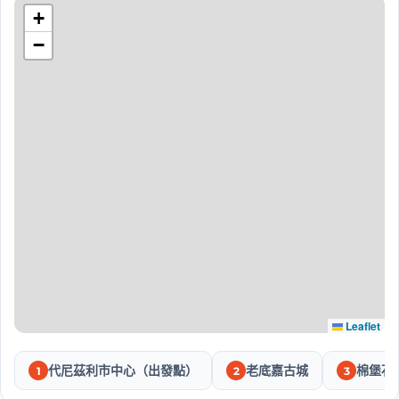
+
−
Leaflet
代尼茲利市中心（出發點）
老底嘉古城
棉堡石
1
2
3