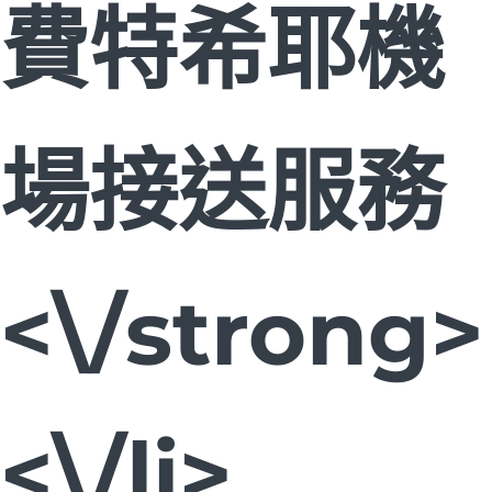
費特希耶機
場接送服務
<\/strong>
<\/li>