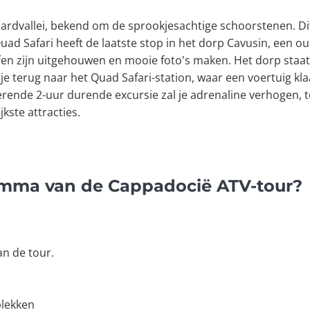
ardvallei, bekend om de sprookjesachtige schoorstenen. Dit i
d Safari heeft de laatste stop in het dorp Cavusin, een ou
fen zijn uitgehouwen en mooie foto's maken. Het dorp staat
 je terug naar het Quad Safari-station, waar een voertuig kla
erende 2-uur durende excursie zal je adrenaline verhogen, te
jkste attracties.
amma van de Cappadocië ATV-tour?
an de tour.
plekken