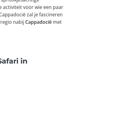
 activiteit voor wie een paar
Cappadocië zal je fascineren
 regio nabij
Cappadocië
met
afari in