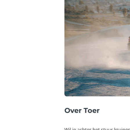
Over Toer
Wil je achter het stuur kruip