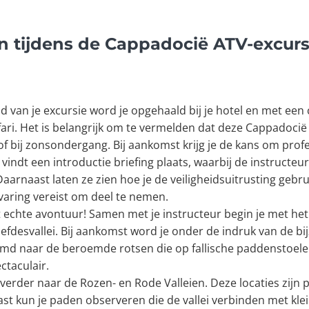
n tijdens de Cappadocië ATV-excurs
jd van je excursie word je opgehaald bij je hotel en met een
fari. Het is belangrijk om te vermelden dat deze Cappadoc
f bij zonsondergang. Bij aankomst krijg je de kans om prof
vindt een introductie briefing plaats, waarbij de instructeur
arnaast laten ze zien hoe je de veiligheidsuitrusting gebru
rvaring vereist om deel te nemen.
et echte avontuur! Samen met je instructeur begin je met he
efdesvallei. Bij aankomst word je onder de indruk van de bi
noemd naar de beroemde rotsen die op fallische paddenstoelen 
ctaculair.
erder naar de Rozen- en Rode Valleien. Deze locaties zijn
st kun je paden observeren die de vallei verbinden met klei