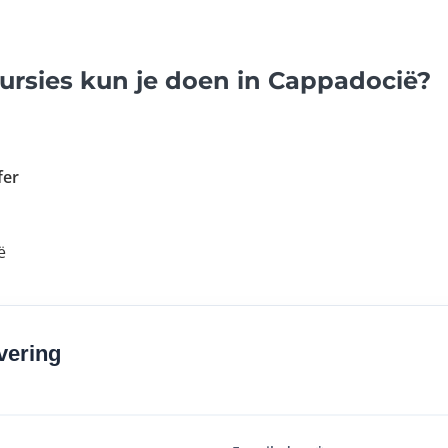
ursies kun je doen in Cappadocië?
fer
ë
vering