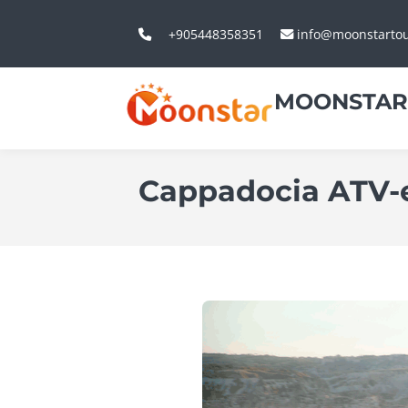
+905448358351
info@moonstarto
MOONSTAR
Cappadocia ATV-