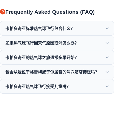
Frequently Asked Questions (FAQ)
卡帕多奇亚标准热气球飞行包含什么？
标准飞行包含酒店接送、飞行前简易早餐、在精灵烟囱上空飞
如果热气球飞行因天气原因取消怎么办？
行1小时、香槟祝酒庆祝活动以及个人飞行证书。
安全是我们的绝对首要任务。如果飞行因风或天气原因取消，
卡帕多奇亚的热气球之旅通常多早开始？
您将获得全额退款或免费重新安排到下一个合适的日期。
热气球之旅通常在清晨很早的时候开始，以便在空中捕捉美丽
包含从我位于格雷梅或于尔居普的洞穴酒店接送吗？
的日出，通常在黎明前（根据季节，大约在早上4:30至5:30
之间）出发。
是的，从格雷梅、于尔居普、乌奇希萨尔、阿瓦诺斯和奥塔希
卡帕多奇亚热气球飞行接受儿童吗？
萨尔的所有酒店往返接送都完全包含在套餐内。
出于安全原因，卡帕多奇亚一般不允许6岁以下儿童乘坐热气
球。