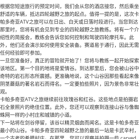
根据您短途旅行的预定时间，我们会从您的酒店接您，然后乘坐
舒适的车辆，抵达四轮越野之旅的起点。值得一提的是，这次卡
帕多奇亚ATV之旅可以在日出、白天或日落时段进行。当您到达
那里时，您将有机会见到专业的四轮越野之旅教练。将有一个介
绍性的简报会，教练会告诉您如何控制和驾驶四轮摩托车。此
外，他们还会演示如何使用安全装备。赛道易于通行，因此无需
任何经验即可参加。
一旦您准备好，真正的冒险就开始了！您将与教练一起开始探索
该地区。第一个目的地将是爱情谷。到达那里后，您会被山谷中
奇特的岩石形态所震撼。更准确地说，这个山谷因那些看起来像
阴茎蘑菇的著名岩石而得名。一定要拍些照片，因为景色非常壮
观。
卡帕多奇亚ATV之旅继续前往玫瑰谷和红谷。这些地点是拍摄岩
石全景照片的绝佳位置。此外，您还可以观察到连接山谷与像蜘
蛛网一样的小村庄和城镇的小道。
下一站将在剑谷停留，该谷以精灵烟囱而闻名。这是卡帕多奇亚
最小的山谷。卡帕多奇亚四轮越野之旅的最后一站是卡武辛村，
一个古老的希腊村庄。在那里，您可以观察并拍摄一些 carved