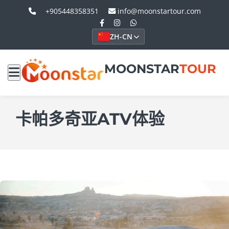
+905448358351
info@moonstartour.com
ZH-CN
MOONSTAR
TOUR
卡帕多奇亚ATV体验