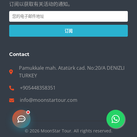
订阅以获取有关活动的通知。
订阅
Contact
Pamukkale mah. Atatürk cad. No:20/A DENIZLI
TURKEY
+905448358351
info@moonstartour.com
© 2026 MoonStar Tour. All rights reserved.