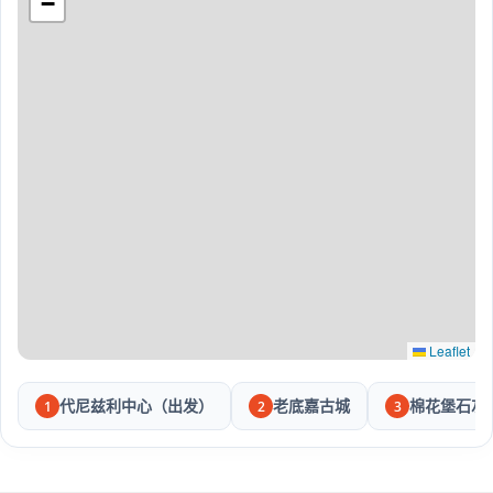
−
Leaflet
代尼兹利中心（出发）
老底嘉古城
棉花堡石灰
1
2
3