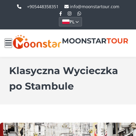
+905448358351
info@moonstartour.com
PL
MOONSTAR
TOUR
Klasyczna Wycieczka
po Stambule