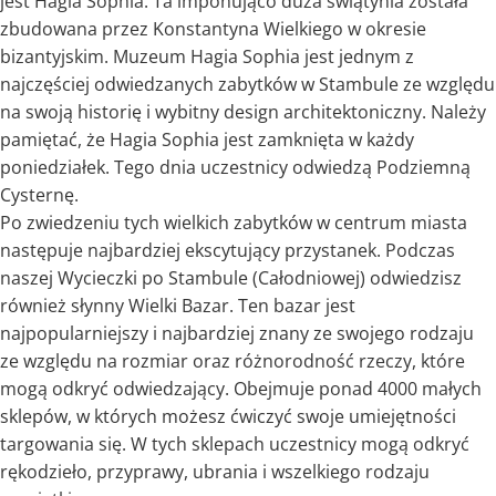
jest Hagia Sophia. Ta imponująco duża świątynia została
zbudowana przez Konstantyna Wielkiego w okresie
bizantyjskim. Muzeum Hagia Sophia jest jednym z
najczęściej odwiedzanych zabytków w Stambule ze względu
na swoją historię i wybitny design architektoniczny. Należy
pamiętać, że Hagia Sophia jest zamknięta w każdy
poniedziałek. Tego dnia uczestnicy odwiedzą Podziemną
Cysternę.
Po zwiedzeniu tych wielkich zabytków w centrum miasta
następuje najbardziej ekscytujący przystanek. Podczas
naszej Wycieczki po Stambule (Całodniowej) odwiedzisz
również słynny Wielki Bazar. Ten bazar jest
najpopularniejszy i najbardziej znany ze swojego rodzaju
ze względu na rozmiar oraz różnorodność rzeczy, które
mogą odkryć odwiedzający. Obejmuje ponad 4000 małych
sklepów, w których możesz ćwiczyć swoje umiejętności
targowania się. W tych sklepach uczestnicy mogą odkryć
rękodzieło, przyprawy, ubrania i wszelkiego rodzaju