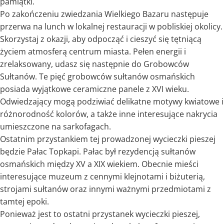
pamiątki.
Po zakończeniu zwiedzania Wielkiego Bazaru następuje
przerwa na lunch w lokalnej restauracji w pobliskiej okolicy.
Skorzystaj z okazji, aby odpocząć i cieszyć się tętniącą
życiem atmosferą centrum miasta. Pełen energii i
zrelaksowany, udasz się następnie do Grobowców
Sułtanów. Te pięć grobowców sułtanów osmańskich
posiada wyjątkowe ceramiczne panele z XVI wieku.
Odwiedzający mogą podziwiać delikatne motywy kwiatowe i
różnorodność kolorów, a także inne interesujące nakrycia
umieszczone na sarkofagach.
Ostatnim przystankiem tej prowadzonej wycieczki pieszej
będzie Pałac Topkapi. Pałac był rezydencją sułtanów
osmańskich między XV a XIX wiekiem. Obecnie mieści
interesujące muzeum z cennymi klejnotami i biżuterią,
strojami sułtanów oraz innymi ważnymi przedmiotami z
tamtej epoki.
Ponieważ jest to ostatni przystanek wycieczki pieszej,