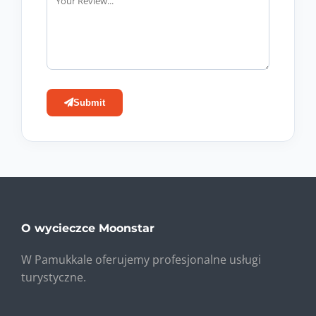
Submit
O wycieczce Moonstar
W Pamukkale oferujemy profesjonalne usługi
turystyczne.