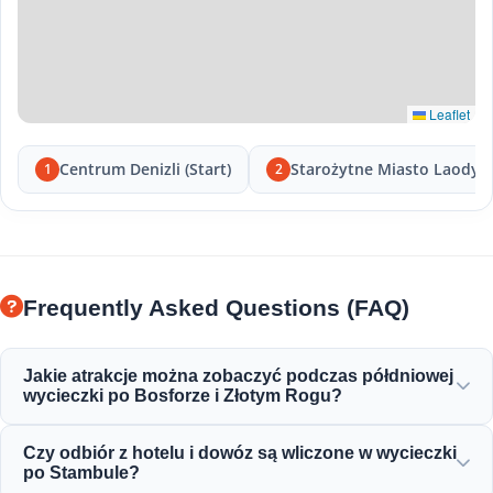
Leaflet
Centrum Denizli (Start)
Starożytne Miasto Laodyc
1
2
Frequently Asked Questions (FAQ)
Jakie atrakcje można zobaczyć podczas półdniowej
wycieczki po Bosforze i Złotym Rogu?
Będziesz cieszyć się wspaniałymi widokami na Złoty Róg,
Czy odbiór z hotelu i dowóz są wliczone w wycieczki
Most Bosforski, Pałac Dolmabahçe, Meczet Ortaköy,
po Stambule?
Zamek Rumeli oraz eleganckie osmańskie rezydencje.