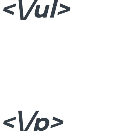
<\/ul>
<\/p>