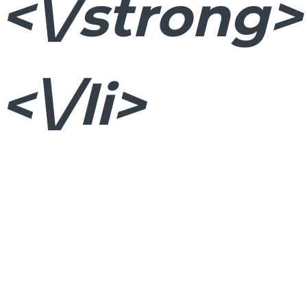
<\/strong>
<\/li>