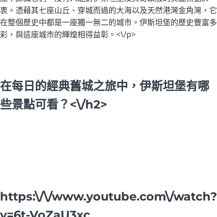
衷。憑藉其七座山丘、穿城而過的大海以及天然港灣金角灣，它
在整個歷史中都是一座獨一無二的城市。伊斯坦堡的歷史豐富多
彩，與這座城市的輝煌相得益彰。<\/p>
在每日的經典舊城之旅中，伊斯坦堡有哪
些景點可看？<\/h2>
https:\/\/www.youtube.com\/watch?
v=6t-VoZaU3xc