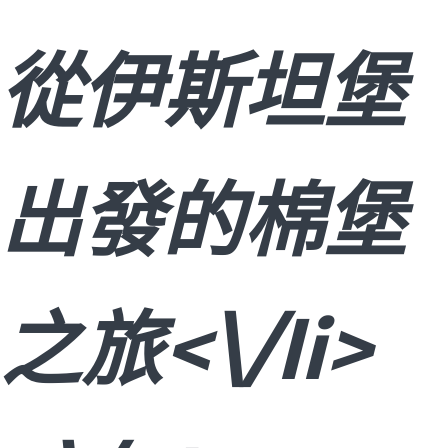
從伊斯坦堡
出發的棉堡
之旅<\/li>