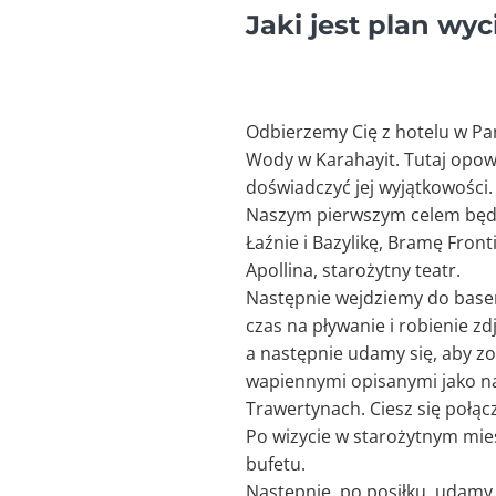
Jaki jest plan wy
Odbierzemy Cię z hotelu w Pa
Wody w Karahayit. Tutaj opowi
doświadczyć jej wyjątkowości.
Naszym pierwszym celem będzi
Łaźnie i Bazylikę, Bramę Front
Apollina, starożytny teatr.
Następnie wejdziemy do basen
czas na pływanie i robienie z
a następnie udamy się, aby zo
wapiennymi opisanymi jako na
Trawertynach. Ciesz się połą
Po wizycie w starożytnym mieś
bufetu.
Następnie, po posiłku, udamy 