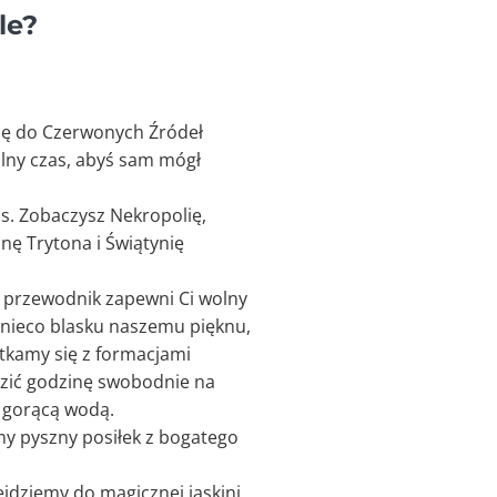
le?
Cię do Czerwonych Źródeł
olny czas, abyś sam mógł
s. Zobaczysz Nekropolię,
nnę Trytona i Świątynię
z przewodnik zapewni Ci wolny
y nieco blasku naszemu pięknu,
otkamy się z formacjami
dzić godzinę swobodnie na
z gorącą wodą.
emy pyszny posiłek z bogatego
ejdziemy do magicznej jaskini