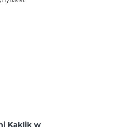
ytny Basen.
ni Kaklik w