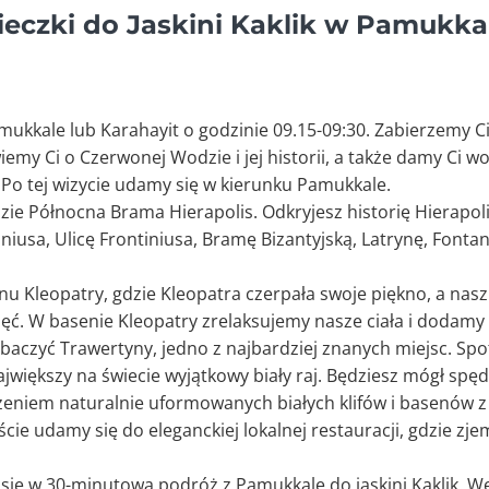
cieczki do Jaskini Kaklik w Pamukka
mukkale lub Karahayit o godzinie 09.15-09:30. Zabierzemy 
emy Ci o Czerwonej Wodzie i jej historii, a także damy Ci w
 Po tej wizycie udamy się w kierunku Pamukkale.
e Północna Brama Hierapolis. Odkryjesz historię Hierapoli
iniusa, Ulicę Frontiniusa, Bramę Bizantyjską, Latrynę, Fonta
u Kleopatry, gdzie Kleopatra czerpała swoje piękno, a nas
djęć. W basenie Kleopatry zrelaksujemy nasze ciała i dodam
baczyć Trawertyny, jedno z najbardziej znanych miejsc. Sp
jwiększy na świecie wyjątkowy biały raj. Będziesz mógł spę
czeniem naturalnie uformowanych białych klifów i basenów 
cie udamy się do eleganckiej lokalnej restauracji, gdzie zj
się w 30-minutową podróż z Pamukkale do jaskini Kaklik. W