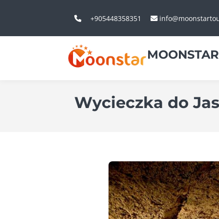
+905448358351
info@moonstarto
MOONSTAR
Wycieczka do Jas