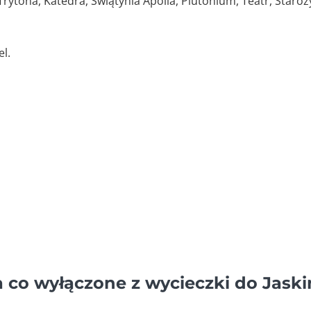
rytona, Katedra, Świątynia Apolla, Plutonium, Teatr, Staroż
l.
 a co wyłączone z wycieczki do Jaski