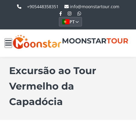
+905448358351
info@moonstartour.com
PT
MOONSTAR
TOUR
Excursão ao Tour
Vermelho da
Capadócia