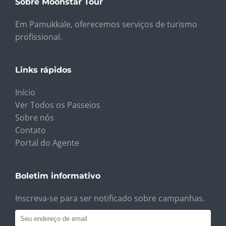
Sobre Moonstar Tour
Em Pamukkale, oferecemos serviços de turismo
profissional.
Links rápidos
Início
Ver Todos os Passeios
Sobre nós
Contato
Portal do Agente
Boletim informativo
Inscreva-se para ser notificado sobre campanhas.