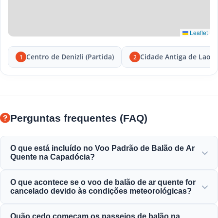
Leaflet
Centro de Denizli (Partida)
Cidade Antiga de Laodi
1
2
Perguntas frequentes (FAQ)
O que está incluído no Voo Padrão de Balão de Ar
Quente na Capadócia?
O voo padrão inclui transferências de hotel, pequeno-
O que acontece se o voo de balão de ar quente for
almoço ligeiro antes do voo, voo de balão de 1 hora sobre
cancelado devido às condições meteorológicas?
as chaminés de fada, celebração com torrada de
champanhe e certificado de voo personalizado.
A segurança é a nossa prioridade absoluta. Em caso de
Quão cedo começam os passeios de balão na