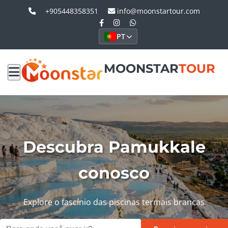
+905448358351
info@moonstartour.com
PT
MOONSTAR
TOUR
Descubra Pamukkale
conosco
Explore o fascínio das piscinas termais brancas