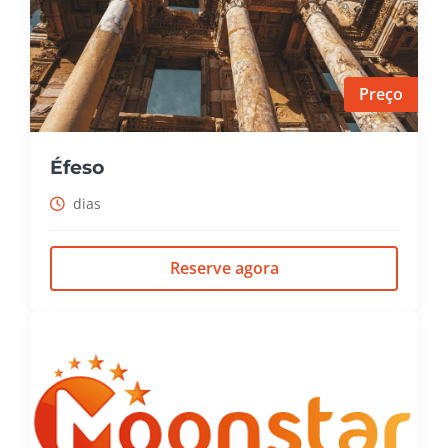
Preço
Éfeso
dias
Reserve agora