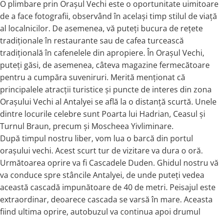
O plimbare prin Orașul Vechi este o oportunitate uimitoare
de a face fotografii, observând în același timp stilul de viață
al localnicilor. De asemenea, vă puteți bucura de rețete
tradiționale în restaurante sau de cafea turcească
tradițională în cafenelele din apropiere. În Orașul Vechi,
puteți găsi, de asemenea, câteva magazine fermecătoare
pentru a cumpăra suveniruri. Merită menționat că
principalele atracții turistice și puncte de interes din zona
Orașului Vechi al Antalyei se află la o distanță scurtă. Unele
dintre locurile celebre sunt Poarta lui Hadrian, Ceasul și
Turnul Braun, precum și Moscheea Yivliminare.
După timpul nostru liber, vom lua o barcă din portul
orașului vechi. Acest scurt tur de vizitare va dura o oră.
Următoarea oprire va fi Cascadele Duden. Ghidul nostru vă
va conduce spre stâncile Antalyei, de unde puteți vedea
această cascadă impunătoare de 40 de metri. Peisajul este
extraordinar, deoarece cascada se varsă în mare. Aceasta
fiind ultima oprire, autobuzul va continua apoi drumul