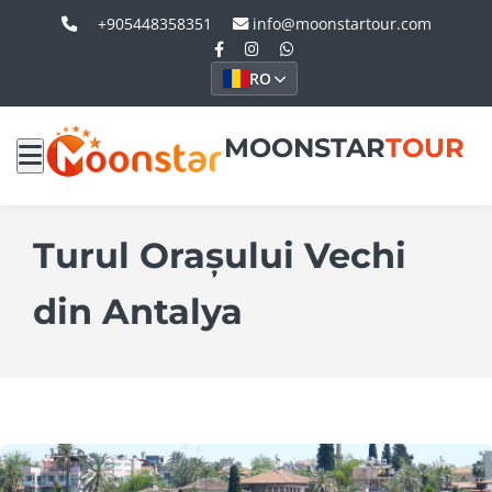
+905448358351
info@moonstartour.com
RO
MOONSTAR
TOUR
Turul Orașului Vechi
din Antalya