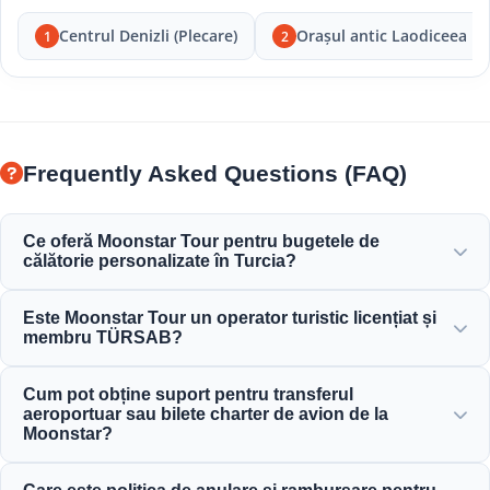
Centrul Denizli (Plecare)
Orașul antic Laodiceea
1
2
Frequently Asked Questions (FAQ)
Ce oferă Moonstar Tour pentru bugetele de
călătorie personalizate în Turcia?
Moonstar Tour oferă o gamă largă de servicii personalizate
Este Moonstar Tour un operator turistic licențiat și
pentru călătorii corporative, de afaceri și de agrement,
membru TÜRSAB?
oferind opțiuni care se potrivesc oricărui buget, oferind un
raport calitate-preț excelent.
Da, Moonstar Tour este o agenție de turism de Clasa A,
Cum pot obține suport pentru transferul
complet licențiată și un membru mândru al TÜRSAB
aeroportuar sau bilete charter de avion de la
(Asociația Agențiilor de Turism din Turcia), asigurând
Moonstar?
încredere maximă.
Puteți face rezervări pentru transferul aeroportuar, bilete