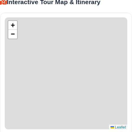
Interactive Tour Map & Itinerary
+
−
Leaflet