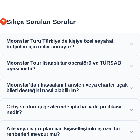
Sıkça Sorulan Sorular
Moonstar Turu Türkiye'de kişiye özel seyahat
bütçeleri için neler sunuyor?
Moonstar Tour, kurumsal seyahat, iş ve eğlence amaçlı çok
Moonstar Tour lisanslı tur operatörü ve TÜRSAB
çeşitli kişiselleştirilmiş hizmetler sunarak her bütçeye
üyesi midir?
uygun, paranızın karşılığını veren seçenekler sunar.
Evet, Moonstar Tour, tam lisanslı bir A Sınıfı seyahat
Moonstar'dan havaalanı transferi veya charter uçak
acentesidir ve TÜRSAB'ın (Türkiye Seyahat Acenteleri
bileti desteğini nasıl alabilirim?
Birliği) gururlu bir üyesidir ve maksimum güvenilirlik
sağlar.
Havaalanı transferi, otobüs bileti ve charter uçuş
Gidiş ve dönüş gezilerinde iptal ve iade politikası
rezervasyonlarını doğrudan web sitemiz üzerinden veya
nedir?
7/24 müşteri destek ekibimizle iletişime geçerek
yapabilirsiniz.
Çoğu standart gelen günlük tur için genellikle kalkıştan 24
Aile veya iş grupları için kişiselleştirilmiş özel tur
saat öncesine kadar ücretsiz iptale izin veren cömert iptal
rehberleri mevcut mu?
politikaları sunuyoruz.