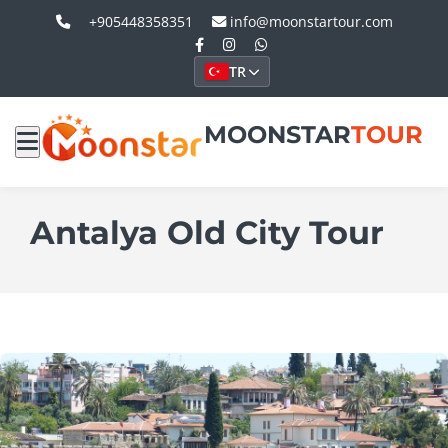
+905448358351
info@moonstartour.com
TR
MOONSTAR
TOUR
Antalya Old City Tour