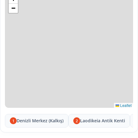
−
Leaflet
Denizli Merkez (Kalkış)
Laodikeia Antik Kenti
1
2