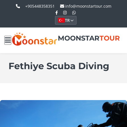
+905448358351
info@moonstartour.com
TR
MOONSTAR
TOUR
Fethiye Scuba Diving