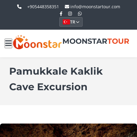
+905448358351
info@moonstartour.com
TR
MOONSTAR
TOUR
Pamukkale Kaklik
Cave Excursion