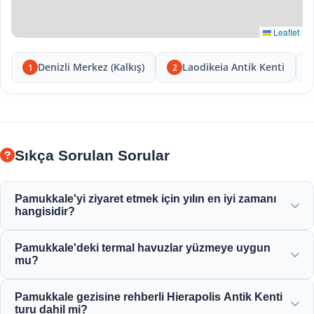
Leaflet
Denizli Merkez (Kalkış)
Laodikeia Antik Kenti
1
2
Sıkça Sorulan Sorular
Pamukkale'yi ziyaret etmek için yılın en iyi zamanı
hangisidir?
Pamukkale tüm yıl boyunca güzeldir ancak ilkbahar (Nisan-
Pamukkale'deki termal havuzlar yüzmeye uygun
Haziran) ve sonbahar (Eylül-Kasım) beyaz terasları ve
mu?
Hierapolis antik kalıntılarını keşfetmek için en keyifli
havayı sunar.
Evet! Travertenlerdeki termal sular ve Kleopatra Antik
Pamukkale gezisine rehberli Hierapolis Antik Kenti
Havuzu, mineral bakımından zengindir ve yüzmek için
turu dahil mi?