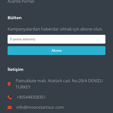
Acente Portalı
Bülten
Kampanyalardan haberdar olmak için abone olun.
Abone
İletişim
Pamukkale mah. Atatürk cad. No:20/A DENIZLI
TURKEY
+905448358351
info@moonstartour.com