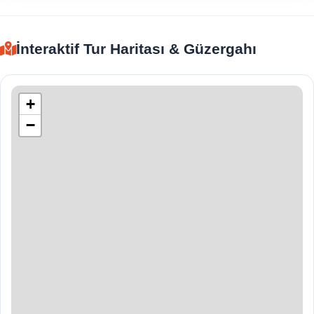
İnteraktif Tur Haritası & Güzergahı
+
−