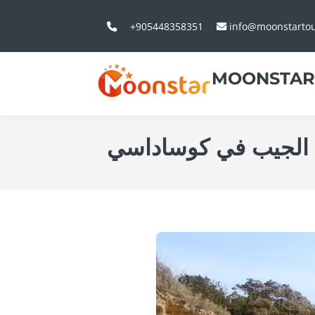
+905448358351
info@moonstarto
MOONSTAR
 الجيب في كوساداسي