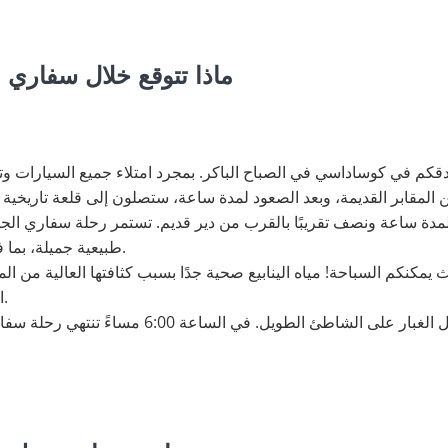
ماذا تتوقع خلال سفاري
دقكم في كوساداسي في الصباح الباكر. بمجرد امتلاء جميع السيارات و
مدة ساعة ونصف تقريبًا بالقرب من دير قديم. تستمر رحلة سفاري الجيب
طبيعية جميلة، بما في ذلك إطلالة على جزيرة ساموس.
 يمكنكم السباحة! مياه الينابيع صحية جدًا بسبب كثافتها العالية من ا
الجولة عبر حديقة سامسون الوطنية.
تنتهي الجولة باستراحة لغسل الغبار على الشاطئ ا