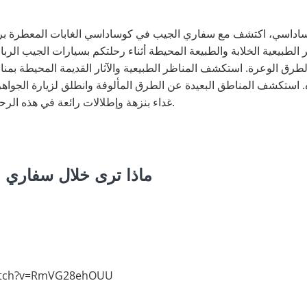
ط من كوساداسي، اكتشف مع سفاري الجيب في كوساداسي الغابات المعطرة برا
استكشف المناطق البعيدة عن الطرق المألوفة وانطلق لزيارة الجواهر 
غداء بنزهة وإطلالات رائعة في هذه الرحلة المثيرة بسيارة الجيب المكشوفة.
ماذا ترى خلال سفاري
watch?v=RmVG28ehOUU