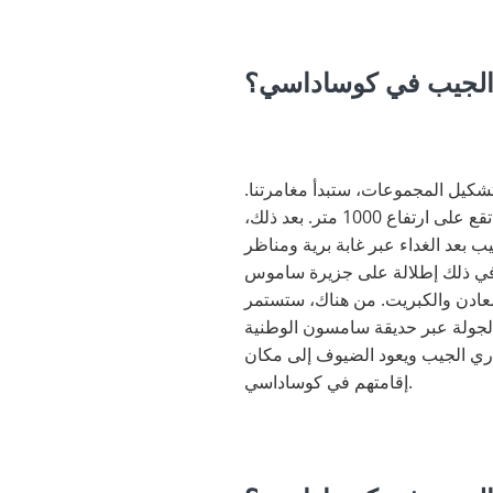
 الجيب في كوساداسي؟
تشكيل المجموعات، ستبدأ مغامرتنا.
تتوقف هذه الجولة بالقرب من المقابر القديمة، وبعد الصعود لمدة ساعة، ستصلون إلى قلعة تاريخية تقع على ارتفاع 1000 متر. بعد ذلك،
 بعد الغداء عبر غابة برية ومناظر
لمعادن والكبريت. من هناك، ستستمر
لطويل. في الساعة 6:00 مساءً تنتهي رحلة سفاري الجيب ويعود الضيوف إلى مكان
إقامتهم في كوساداسي.