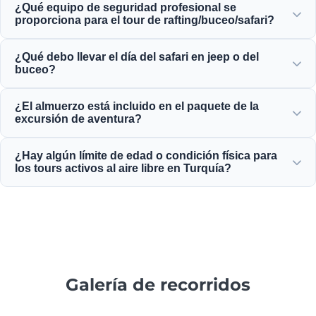
¿Qué equipo de seguridad profesional se
te darán instrucciones completas y te acompañarán
proporciona para el tour de rafting/buceo/safari?
durante las actividades de rafting, buceo o safari.
Proporcionamos todo el equipo de seguridad certificado,
¿Qué debo llevar el día del safari en jeep o del
incluidos chalecos salvavidas de alta calidad, cascos,
buceo?
equipo de buceo y vehículos de aventura completamente
equipados.
Trae ropa cómoda, traje de baño, calzado resistente al
¿El almuerzo está incluido en el paquete de la
agua o sandalias, protector solar, gafas de sol y un cambio
excursión de aventura?
de ropa.
Sí, casi todas nuestras excursiones de aventura de día
¿Hay algún límite de edad o condición física para
completo, viajes de rafting y safaris en jeep incluyen un
los tours activos al aire libre en Turquía?
delicioso almuerzo local.
Sí, los límites varían: el rafting es ideal para mayores de 5
años, el buceo requiere 14 años o más, y todos los
participantes deben gozar de buena salud.
Galería de recorridos