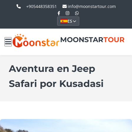
+905448358351
info@moonstartour.com
ES
MOONSTAR
TOUR
Aventura en Jeep
Safari por Kusadasi