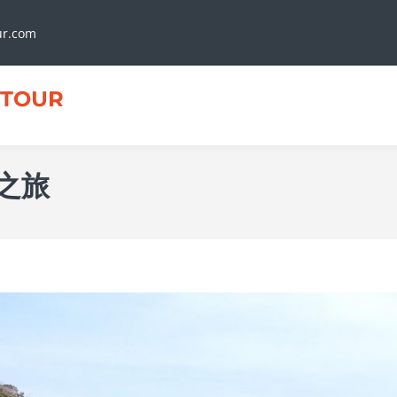
ur.com
TOUR
之旅