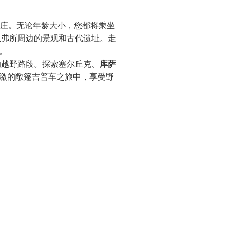
村庄。无论年龄大小，您都将乘坐
以弗所周边的景观和古代遗址。走
。
的越野路段。探索塞尔丘克、
库萨
激的敞篷吉普车之旅中，享受野