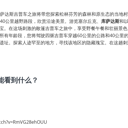
库萨达斯吉普车之旅将带您探索松林芬芳的森林和原生态的当地
和40公里越野路段，欣赏沿途美景。游览塞尔丘克、
库萨达斯
和
宝。在这场刺激的敞篷吉普车之旅中，享受野餐午餐和壮丽景色
所有年龄段，您将驾驶四驱吉普车穿越60公里的公路和40公里
遗址。探索人迹罕至的地方，寻找该地区的隐藏瑰宝。在这趟刺
能看到什么？
watch?v=RmVG28ehOUU