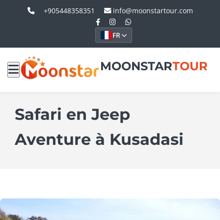
+905448358351
info@moonstartour.com
FR
MOONSTAR
TOUR
Safari en Jeep
Aventure à Kusadasi