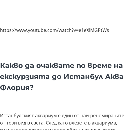
https://www.youtube.com/watch?v=e1eXlMGPtWs
Какво да очаквате по време на
екскурзията до Истанбул Аква
Флория?
Истанбулският аквариум е един от най-реномираните
от този вид в света. След като влезете в аквариума,
гидът ще ви разведе и ще ви обясни всичко, което