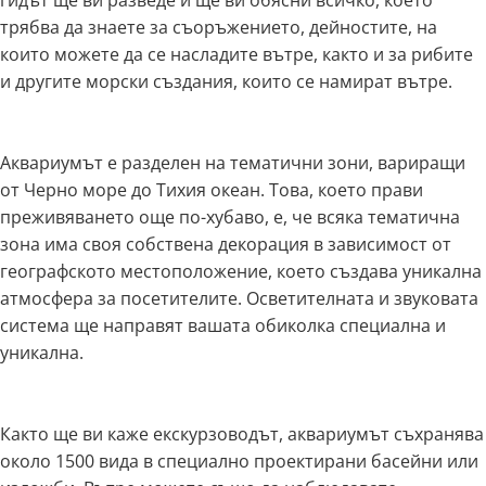
трябва да знаете за съоръжението, дейностите, на
които можете да се насладите вътре, както и за рибите
и другите морски създания, които се намират вътре.
Аквариумът е разделен на тематични зони, вариращи
от Черно море до Тихия океан. Това, което прави
преживяването още по-хубаво, е, че всяка тематична
зона има своя собствена декорация в зависимост от
географското местоположение, което създава уникална
атмосфера за посетителите. Осветителната и звуковата
система ще направят вашата обиколка специална и
уникална.
Както ще ви каже екскурзоводът, аквариумът съхранява
около 1500 вида в специално проектирани басейни или