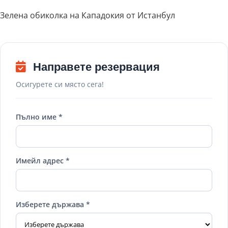
Зелена обиколка на Кападокия от Истанбул
Направете резервация
Осигурете си място сега!
Пълно име *
Имейл адрес *
Изберете държава *