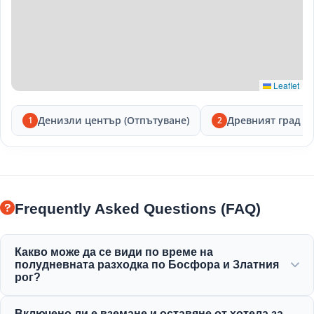
Leaflet
Денизли център (Отпътуване)
Древният град Л
1
2
Frequently Asked Questions (FAQ)
Какво може да се види по време на
полудневната разходка по Босфора и Златния
рог?
Ще се насладите на прекрасна гледка към Златния
Включено ли е вземане и оставяне от хотела за