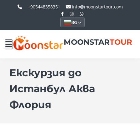
+905448358351
info@moonstartour.com
BG
MOONSTAR
TOUR
Екскурзия до
Истанбул Аква
Флория