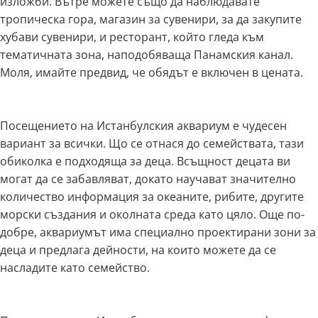
изложби. Вътре можете също да наблюдавате
тропическа гора, магазин за сувенири, за да закупите
хубави сувенири, и ресторант, който гледа към
тематичната зона, наподобяваща Панамския канал.
Моля, имайте предвид, че обядът е включен в цената.
Посещението на Истанбулския аквариум е чудесен
вариант за всички. Що се отнася до семействата, тази
обиколка е подходяща за деца. Всъщност децата ви
могат да се забавляват, докато научават значително
количество информация за океаните, рибите, другите
морски създания и околната среда като цяло. Още по-
добре, аквариумът има специално проектирани зони за
деца и предлага дейности, на които можете да се
насладите като семейство.