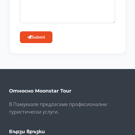
Submit
Относно Moonstar Tour
В Памуккале предлагаме професионални
туристически услуги.
Бързи връзки