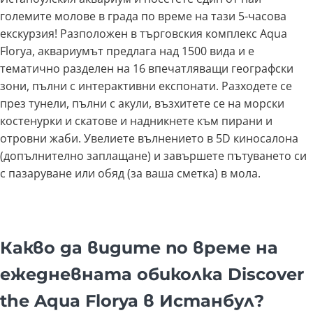
големите молове в града по време на тази 5-часова
екскурзия! Разположен в търговския комплекс Aqua
Florya, аквариумът предлага над 1500 вида и е
тематично разделен на 16 впечатляващи географски
зони, пълни с интерактивни експонати. Разходете се
през тунели, пълни с акули, възхитете се на морски
костенурки и скатове и надникнете към пирани и
отровни жаби. Увелиете вълнението в 5D киносалона
(допълнително заплащане) и завършете пътуването си
с пазаруване или обяд (за ваша сметка) в мола.
Какво да видите по време на
ежедневната обиколка Discover
the Aqua Florya в Истанбул?