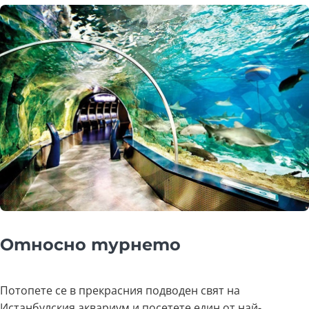
Относно турнето
Потопете се в прекрасния подводен свят на
Истанбулския аквариум и посетете един от най-