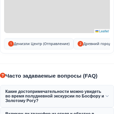
Leaflet
Денизли Центр (Отправление)
Древний город 
1
2
Часто задаваемые вопросы (FAQ)
Какие достопримечательности можно увидеть
во время полудневной экскурсии по Босфору и
Золотому Рогу?
Вы насладитесь великолепным видом на Золотой Рог,
Включен ли трансфер из отеля и обратно в