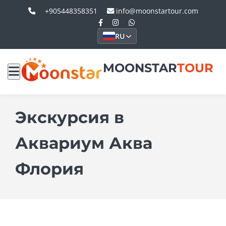
+905448358351
info@moonstartour.com
RU
MOONSTAR
TOUR
Экскурсия в
Аквариум Аква
Флория