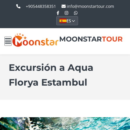
+905448358351
info@moonstartour.com
ES
MOONSTAR
TOUR
Excursión a Aqua
Florya Estambul