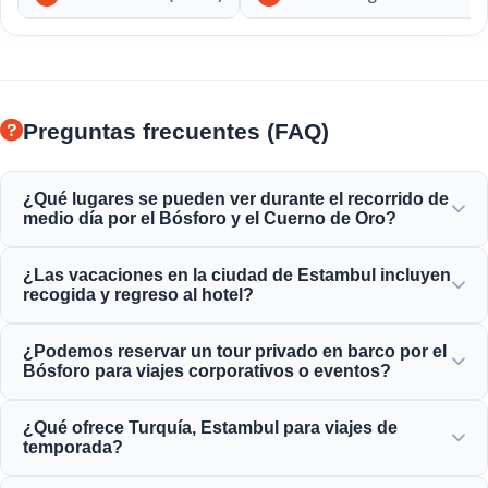
Preguntas frecuentes (FAQ)
¿Qué lugares se pueden ver durante el recorrido de
medio día por el Bósforo y el Cuerno de Oro?
Disfrutarás de la impresionante vista del Cuerno de Oro, el
¿Las vacaciones en la ciudad de Estambul incluyen
Puente del Bósforo, el Palacio de Dolmabahçe, la Mezquita
recogida y regreso al hotel?
de Ortaköy, el Castillo de Rumeli y las elegantes
mansiones otomanas.
Sí, proporcionamos un servicio conveniente de recogida y
¿Podemos reservar un tour privado en barco por el
regreso al hotel desde hoteles ubicados en el centro de
Bósforo para viajes corporativos o eventos?
Sultanahmet, Taksim y áreas circundantes.
¡Sí! Moonstar Tour se especializa en la gestión de viajes
¿Qué ofrece Turquía, Estambul para viajes de
corporativos, ofreciendo alquiler de yates personalizados,
temporada?
eventos corporativos y cenas privadas por el Bósforo.
Estambul ofrece atracciones magníficas durante los 12