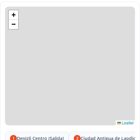
+
−
Leaflet
Denizli Centro (Salida)
Ciudad Antigua de Laodice
1
2