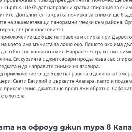
я продължава с преход през долините. По-точно ще се н
анчърлък. Ще бъдат направени кратки спирания за снимк
лините. Допълнителна кратка почивка за снимки ще бъде
ите на зашеметяващи панорамни гледки към района. Орт
атиращ от Средновековието.
 приключение ще бъде направена и спирка при Дървото 
 на което има мъниста за лошо око. Лошото око има дъл
е да отблъсне лошия късмет. Направете страхотни снимк
ина. Екскурзията с джип сафари продължава със спирка
ледката и да направите снимки на язовира.
уд приключението ще бъде направена в долината Гомера
ри, Свети Василий и църквите Алакара, както и подземе
то приключение, джипът ще продължи обратно. Сафарит
е в хотела.
ата на офроуд джип тура в Кап