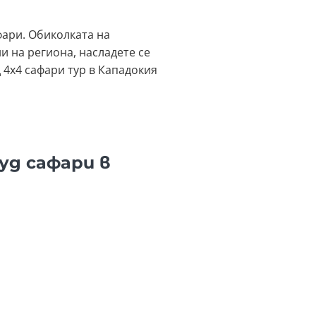
фари. Обиколката на
 на региона, насладете се
 4x4 сафари тур в Кападокия
уд сафари в