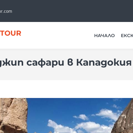
ur.com
TOUR
НАЧАЛО
ЕКС
джип сафари в Кападокия