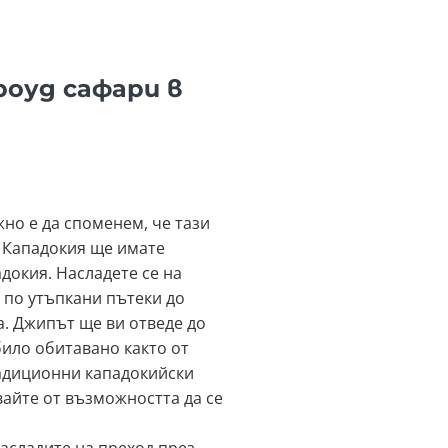
роуд сафари в
жно е да споменем, че тази
в Кападокия ще имате
докия. Насладете се на
 по утъпкани пътеки до
. Джипът ще ви отведе до
било обитавано както от
традиционни кападокийски
вайте от възможността да се