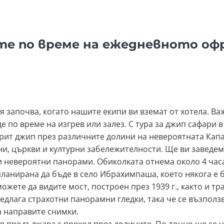
те по време на ежедневното оф
 започва, когато нашите екипи ви вземат от хотела. Ва
е по време на изгрев или залез. С тура за джип сафари 
рит джип през различните долини на невероятната Капа
ини, църкви и културни забележителности. Ще ви заведем
 невероятни панорами. Обиколката отнема около 4 часа
 планирана да бъде в село Ибрахимпаша, което някога е 
 можете да видите мост, построен през 1939 г., както и 
редлага страхотни панорамни гледки, така че се възполз
а направите снимки.