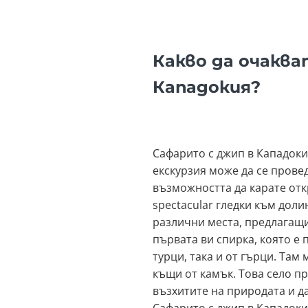
Какво да очаква
Кападокия?
Сафарито с джип в Кападокия
екскурзия може да се провед
възможността да карате отк
spectacular гледки към дол
различни места, предлагащи
първата ви спирка, която е
турци, така и от гърци. Там
къщи от камък. Това село п
възхитите на природата и д