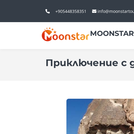
+905448358351
info@moonstarto
MOONSTAR
Приключение с 