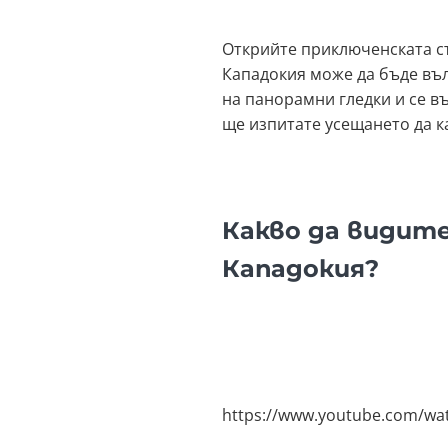
Открийте приключенската ст
Кападокия може да бъде въл
на панорамни гледки и се в
ще изпитате усещането да к
Какво да видит
Кападокия?
https://www.youtube.com/wa