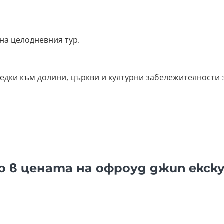
 на целодневния тур.
едки към долини, църкви и културни забележителности з
.
о в цената на офроуд джип екск