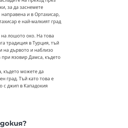
асладите на преход през
и, за да заснемете
 направена и в Ортахисар,
ахисар е най-малкият град
на лошото око. На това
га традиция в Турция, тъй
и на дървото и наблизо
 при язовир Дамса, където
, където можете да
н град. Тъй като това е
о с джип в Кападокия
адокия?