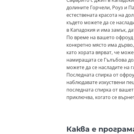
Сафарито с джип в Кападоки
долините Горчели, Роуз и П
естествената красота на до
където можете да се наслад
в Кападокия и има замък, д
По време на вашето офроуд
конкретно място има дърво,
като хората вярват, че мож
намиращата се Гълъбова дол
можете да се насладите на г
Последната спирка от офро
наблюдавате изкуствени пеще
последната спирка от ваше
приключва, когато се върнет
Каква е програм