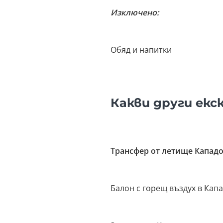
Изключено:
Обяд и напитки
Какви други екс
Трансфер от летище Капад
Балон с горещ въздух в Кап