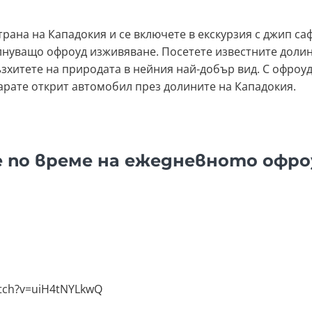
рана на Кападокия и се включете в екскурзия с джип са
нуващо офроуд изживяване. Посетете известните долини
ъзхитете на природата в нейния най-добър вид. С офроуд
арате открит автомобил през долините на Кападокия.
е по време на ежедневното офро
tch?v=uiH4tNYLkwQ