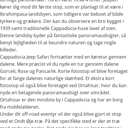
kører dig mod dit første stop, som er planlagt til at være i
Ibrahimpasa-landsbyen, som tidligere var beboet af både
tyrkere og grækere. Der kan du observere en bro bygget i
1939 samt traditionelle Cappadocia-huse lavet af sten.
Denne landsby byder på fantastiske panoramaudsigter, så
benyt lejligheden til at beundre naturen og tage nogle
billeder.
Cappadocia Jeep Safari fortsætter med en køretur gennem
dalene. Mere præcist vil du nyde en tur gennem dalene
Gorceli, Rose og Pancarlık. Korte fotostop vil blive foretaget
for at fange dalenes naturlige skønhed. Et ekstra kort
fotostop vil også blive foretaget ved Ortahisar, hvor du kan
nyde en betagende panoramaudsigt over området.
Ortahisar er den mindste by i Cappadocia og har en borg
fra middelalderen.
Under dit off-road eventyr vil der også blive gjort et stop
ved et Ondt Øje-træ. På det specifikke sted er der et træ