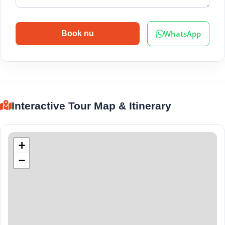
WhatsApp
Book nu
Interactive Tour Map & Itinerary
+
−