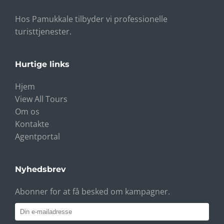
Hos Pamukkale tilbyder vi professionelle
turisttjenester.
Hurtige links
Hjem
View All Tours
Om os
Kontakte
Agentportal
Nyhedsbrev
Abonner for at få besked om kampagner.