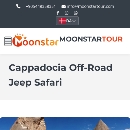
+905448358351
info@moonstartour.com
DA
MOONSTAR
TOUR
Cappadocia Off-Road
Jeep Safari