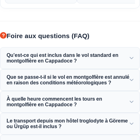
Foire aux questions (FAQ)
Qu'est-ce qui est inclus dans le vol standard en
montgolfière en Cappadoce ?
Le vol standard comprend les transferts depuis l'hôtel, un
Que se passe-t-il si le vol en montgolfière est annulé
petit-déjeuner léger avant le vol, un vol en montgolfière
en raison des conditions météorologiques ?
d'une heure au-dessus des cheminées de fées, une
célébration avec toast au champagne et un certificat de vol
La sécurité est notre priorité absolue. En cas d'annulation
À quelle heure commencent les tours en
personnalisé.
des vols en raison du vent ou des conditions
montgolfière en Cappadoce ?
météorologiques, vous recevrez un remboursement
complet ou une reprogrammation gratuite au prochain
Les tours en montgolfière commencent très tôt le matin,
Le transport depuis mon hôtel troglodyte à Göreme
jour disponible.
généralement avant l'aube (entre 4h30 et 5h30 selon la
ou Ürgüp est-il inclus ?
saison), pour capturer le magnifique lever de soleil depuis
les airs.
Oui, les transferts aller-retour depuis tous les hôtels de