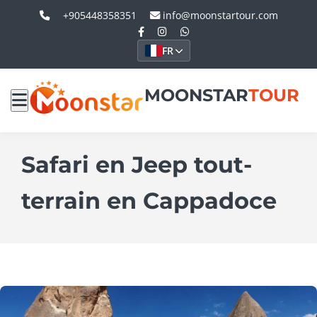
+905448358351
info@moonstartour.com
FR
MOONSTAR
TOUR
Safari en Jeep tout-
terrain en Cappadoce