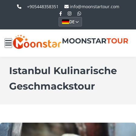
+905448358351
info@moonstartour.com
DE
MOONSTAR
TOUR
Istanbul Kulinarische
Geschmackstour