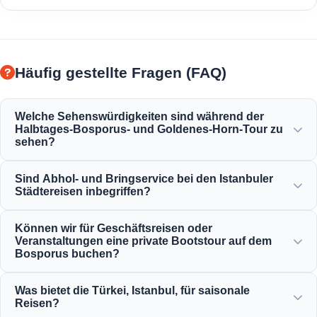
Häufig gestellte Fragen (FAQ)
Welche Sehenswürdigkeiten sind während der
Halbtages-Bosporus- und Goldenes-Horn-Tour zu
sehen?
Sie werden die herrliche Aussicht auf das Goldene Horn,
Sind Abhol- und Bringservice bei den Istanbuler
die Bosporus-Brücke, den Dolmabahçe-Palast, die
Städtereisen inbegriffen?
Ortaköy-Moschee, die Rumeli-Festung und die eleganten
osmanischen Villen genießen.
Ja, wir bieten einen bequemen Abhol- und Bringservice
Können wir für Geschäftsreisen oder
von Hotels in zentralen Lagen wie Sultanahmet, Taksim
Veranstaltungen eine private Bootstour auf dem
und den umliegenden Gebieten an.
Bosporus buchen?
Ja! Moonstar Tour ist spezialisiert auf Geschäftsreisen und
Was bietet die Türkei, Istanbul, für saisonale
bietet private Yachtcharter, Firmenevents und private
Reisen?
Bosporus-Abendfahrten an.