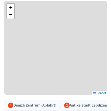
+
−
Leaflet
Denizli Zentrum (Abfahrt)
Antike Stadt Laodizea
1
2