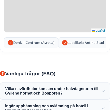
Leaflet
Denizli Centrum (Avresa)
Laodikeia Antika Stad
1
2
Vanliga frågor (FAQ)
Vilka sevärdheter kan ses under halvdagsturen till
Gyllene hornet och Bosporen?
Du kommer att njuta av den fantastiska utsikten över
Ingår upphämtning och avlämning på hotell i
Gyllene hornet, Bosporenbron, Dolmabahçepalatset,