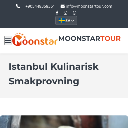
+905448358351
info@moonstartour.com
SV
MOONSTAR
TOUR
Istanbul Kulinarisk
Smakprovning