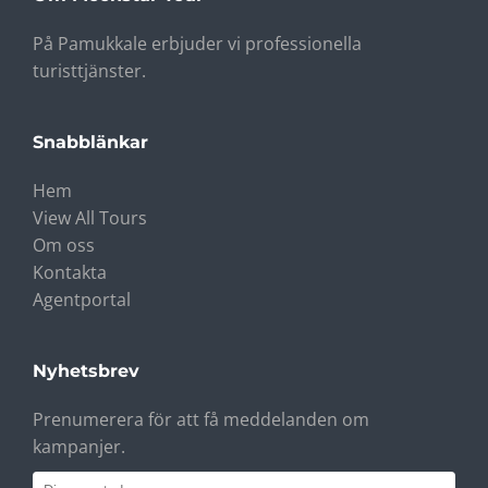
På Pamukkale erbjuder vi professionella
turisttjänster.
Snabblänkar
Hem
View All Tours
Om oss
Kontakta
Agentportal
Nyhetsbrev
Prenumerera för att få meddelanden om
kampanjer.