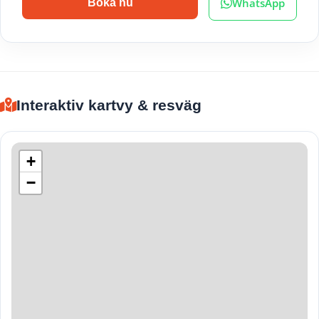
WhatsApp
Boka nu
Interaktiv kartvy & resväg
+
−