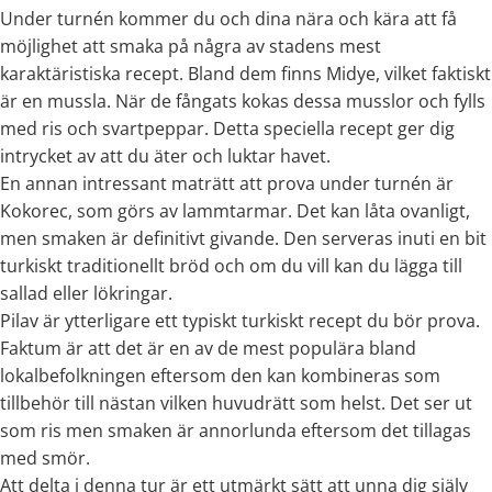
Under turnén kommer du och dina nära och kära att få
möjlighet att smaka på några av stadens mest
karaktäristiska recept. Bland dem finns Midye, vilket faktiskt
är en mussla. När de fångats kokas dessa musslor och fylls
med ris och svartpeppar. Detta speciella recept ger dig
intrycket av att du äter och luktar havet.
En annan intressant maträtt att prova under turnén är
Kokorec, som görs av lammtarmar. Det kan låta ovanligt,
men smaken är definitivt givande. Den serveras inuti en bit
turkiskt traditionellt bröd och om du vill kan du lägga till
sallad eller lökringar.
Pilav är ytterligare ett typiskt turkiskt recept du bör prova.
Faktum är att det är en av de mest populära bland
lokalbefolkningen eftersom den kan kombineras som
tillbehör till nästan vilken huvudrätt som helst. Det ser ut
som ris men smaken är annorlunda eftersom det tillagas
med smör.
Att delta i denna tur är ett utmärkt sätt att unna dig själv